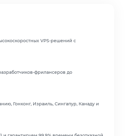
высокоскоростных VPS-решений с
 разработчиков-фрилансеров до
ию, Гонконг, Израиль, Сингапур, Канаду и
el) и гарантируем 99,9% времени безотказной