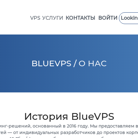
VPS
УСЛУГИ
КОНТАКТЫ
ВОЙТИ
Lookin
BPS VPS
ВИСОКОПРОДУКТИВНИЙ
VPS ШВЕЦИЯ
VPS ГОНКОНГ
VPS ИЗРАИЛЬ
VPS ЭСТОНИЯ
BLUEVPS
/
О НАС
VPS ИТАЛИЯ
VPS ИСПАНИЯ
VPS ОАЭ
VPS ФРАНЦИЯ
VPS ПОЛЬША
История BlueVPS
тинг-решений, основанный в 2016 году. Мы предоставляем
ей — от индивидуальных разработчиков до проектов корп