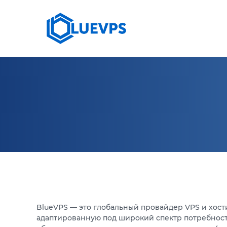
СЕРВЕРИ >
10 G
VPS ВЕЛИКОБРИТАНИЯ
КОЛОКЕЙШН
VPS США >
VPS СИНГАПУР
VPS ГЕРМАНИЯ >
VPS КАНАДА
BlueVPS — это глобальный провайдер VPS и хос
адаптированную под широкий спектр потребност