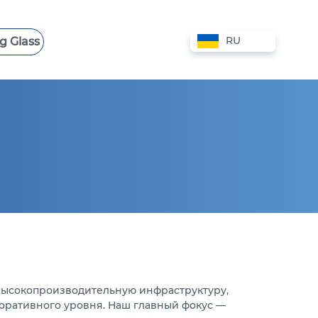
RU
g Glass
 VPS
СЛУЖБА ПОДДЕРЖКИ
VPS КИПР
VPS АВСТРАЛИЯ
VPS НИДЕРЛАНДЫ
VPS БОЛГАРИЯ
 высокопроизводительную инфраструктуру,
оративного уровня. Наш главный фокус —