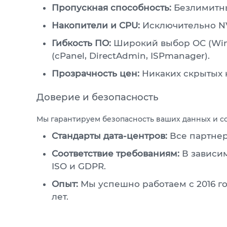
Пропускная способность:
Безлимитный
Накопители и CPU:
Исключительно NVM
Гибкость ПО:
Широкий выбор ОС (Wind
(cPanel, DirectAdmin, ISPmanager).
Прозрачность цен:
Никаких скрытых к
Доверие и безопасность
Мы гарантируем безопасность ваших данных и с
Стандарты дата-центров:
Все партнерс
Соответствие требованиям:
В зависим
ISO и GDPR.
Опыт:
Мы успешно работаем с 2016 го
лет.