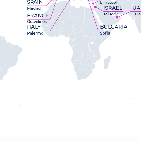
SPAIN
Limassol
ISRAEL
UA
Madrid
Tel Aviv
Fuja
FRANCE
Gravelines
ITALY
BULGARIA
Palermo
Sofia