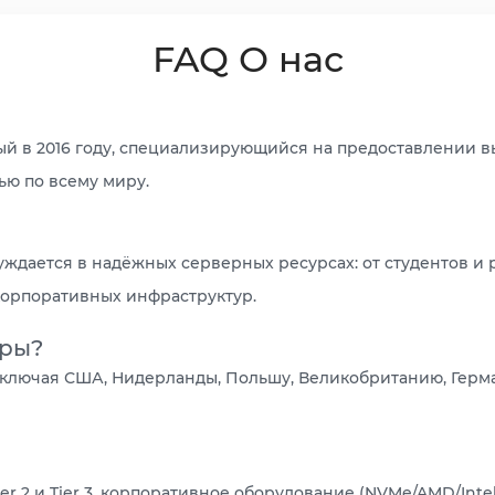
FAQ О нас
ый в 2016 году, специализирующийся на предоставлении 
ю по всему миру.
нуждается в надёжных серверных ресурсах: от студентов и
корпоративных инфраструктур.
еры?
ключая США, Нидерланды, Польшу, Великобританию, Герман
er 2 и Tier 3, корпоративное оборудование (NVMe/AMD/Int