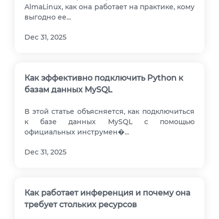
VPS АТЛАНТА
AlmaLinux, как она работает на практике, кому
ШВЕЦІЯ
RU
выгодно ее...
VPS АШБЕРН
ГОНКОНГ
Dec 31, 2025
VPS ИЗРАИЛЬ
10 GBPS VPS
VPS ЭСТОНИЯ
ВИСОКОПРОДУКТИВНИЙ VPS
Как эффективно подключить Python к
СЛУЖБА ПОДДЕРЖКИ
VPS АВСТРАЛИЯ
базам данных MySQL
КОЛОКЕЙШН
VPS СИНГАПУР
В этой статье объясняется, как подключиться
VPS ИТАЛИЯ
к базе данных MySQL с помощью
официальных инструмен�...
VPS ИСПАНИЯ
Dec 31, 2025
VPS НИДЕРЛАНДЫ
VPS ГЕРМАНИЯ >
Как работает инференция и почему она
VPS ФРАНКФУРТ
требует стольких ресурсов