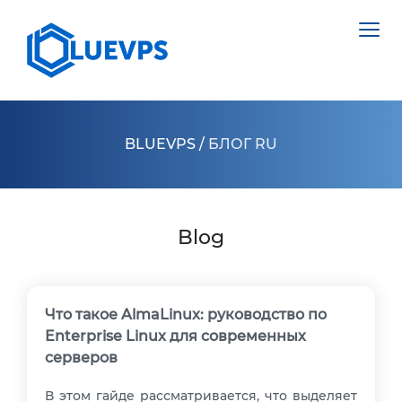
BLUEVPS
/
БЛОГ RU
VPS ВЕЛИКОБРИТАНИЯ
VPS ШВЕЦИЯ
Blog
СЕРВЕРИ >
VPS ГОНКОНГ
ВИДІЛЕНИЙ СЕРВЕР НІДЕРЛАНДИ
VPS КИПР
ВИДІЛЕНИЙ СЕРВЕР ПОЛЬЩА
Что такое AlmaLinux: руководство по
Enterprise Linux для современных
VPS США >
ВИДІЛЕНИЙ СЕРВЕР ЕСТОНІЯ
серверов
VPS ЛОС АНДЖЕЛЕС
ВИДІЛЕНИЙ СЕРВЕР КІПР
В этом гайде рассматривается, что выделяет