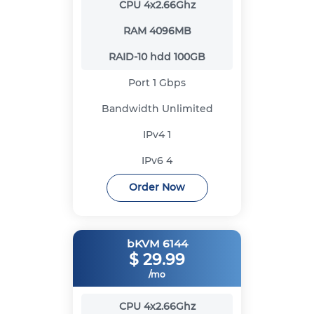
CPU
4x2.66Ghz
RAM
4096MB
RAID-10 hdd
100GB
Port
1 Gbps
Bandwidth
Unlimited
IPv4
1
IPv6
4
Order Now
bKVM 6144
$
29.99
/mo
CPU
4x2.66Ghz