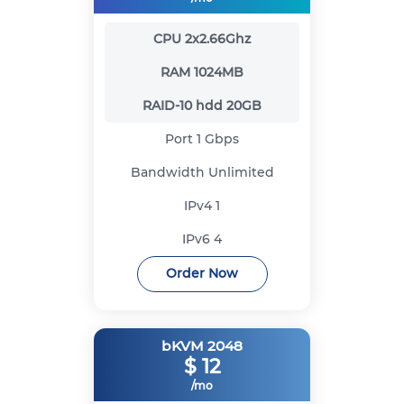
CPU
2x2.66Ghz
RAM
1024MB
RAID-10 hdd
20GB
Port
1 Gbps
Bandwidth
Unlimited
IPv4
1
IPv6
4
Order Now
bKVM 2048
$
12
/mo