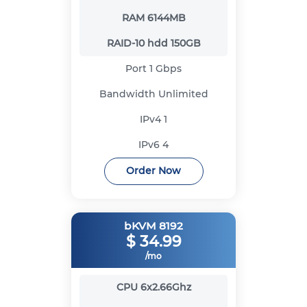
RAM
6144MB
RAID-10 hdd
150GB
Port
1 Gbps
Bandwidth
Unlimited
IPv4
1
IPv6
4
Order Now
bKVM 8192
$
34.99
/mo
CPU
6x2.66Ghz