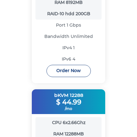
RAM
8192MB
RAID-10 hdd
200GB
Port
1 Gbps
Bandwidth
Unlimited
IPv4
1
IPv6
4
Order Now
bKVM 12288
$
44.99
/mo
CPU
6x2.66Ghz
RAM
12288MB