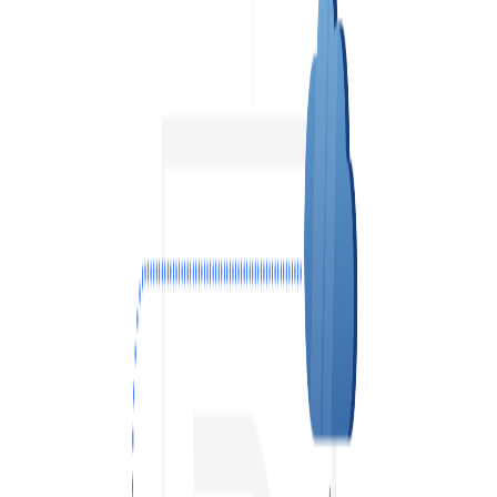
VPS АТЛАНТА
ШВЕЦІЯ
RU
VPS АШБЕРН
ГОНКОНГ
VPS ИЗРАИЛЬ
10 GBPS VPS
VPS ЭСТОНИЯ
ВИСОКОПРОДУКТИВНИЙ VPS
СЛУЖБА ПОДДЕРЖКИ
VPS АВСТРАЛИЯ
КОЛОКЕЙШН
VPS СИНГАПУР
VPS ИТАЛИЯ
VPS ИСПАНИЯ
VPS НИДЕРЛАНДЫ
VPS ГЕРМАНИЯ >
VPS ФРАНКФУРТ