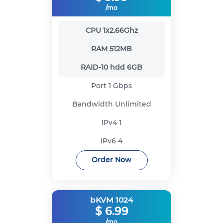
/mo
CPU
1x2.66Ghz
RAM
512MB
RAID-10 hdd
6GB
Port
1 Gbps
Bandwidth
Unlimited
IPv4
1
IPv6
4
Order Now
bKVM 1024
$
6.99
/mo