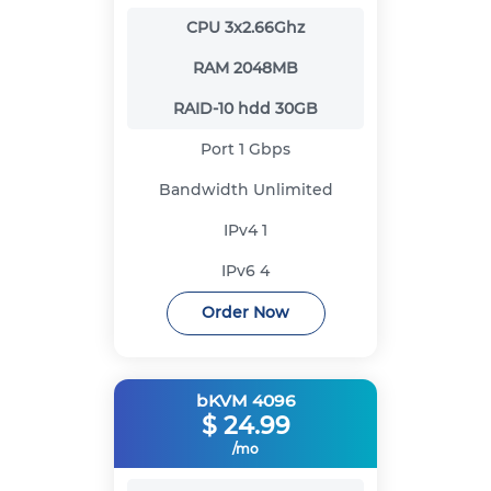
CPU
3x2.66Ghz
RAM
2048MB
RAID-10 hdd
30GB
Port
1 Gbps
Bandwidth
Unlimited
IPv4
1
IPv6
4
Order Now
bKVM 4096
$
24.99
/mo