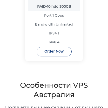
RAID-10 hdd
300GB
Port
1 Gbps
Bandwidth
Unlimited
IPv4
1
IPv6
4
Order Now
Особенности VPS
Австралия
Получите лучшие функции от лучшего