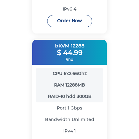
IPv6
4
Order Now
bKVM 12288
$
44.99
/mo
CPU
6x2.66Ghz
RAM
12288MB
RAID-10 hdd
300GB
Port
1 Gbps
Bandwidth
Unlimited
IPv4
1