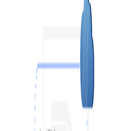
VPS АТЛАНТА
ШВЕЦІЯ
RU
VPS АШБЕРН
ГОНКОНГ
VPS ИЗРАИЛЬ
10 GBPS VPS
VPS ЭСТОНИЯ
ВИСОКОПРОДУКТИВНИЙ VPS
СЛУЖБА ПОДДЕРЖКИ
VPS АВСТРАЛИЯ
КОЛОКЕЙШН
VPS СИНГАПУР
VPS ИТАЛИЯ
VPS ИСПАНИЯ
VPS НИДЕРЛАНДЫ
VPS ГЕРМАНИЯ >
VPS ФРАНКФУРТ