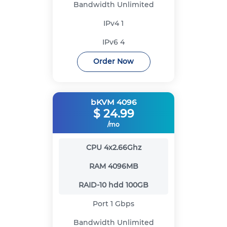
Bandwidth
Unlimited
IPv4
1
IPv6
4
Order Now
bKVM 4096
$
24.99
/mo
CPU
4x2.66Ghz
RAM
4096MB
RAID-10 hdd
100GB
Port
1 Gbps
Bandwidth
Unlimited