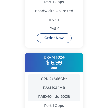
Port
1 Gbps
Bandwidth
Unlimited
IPv4
1
IPv6
4
Order Now
bKVM 1024
$
6.99
/mo
CPU
2x2.66Ghz
RAM
1024MB
RAID-10 hdd
20GB
Port
1 Gbps