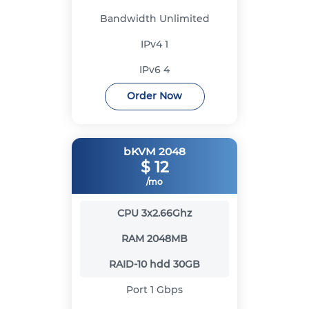
Bandwidth
Unlimited
IPv4
1
IPv6
4
Order Now
bKVM 2048
$
12
/mo
CPU
3x2.66Ghz
RAM
2048MB
RAID-10 hdd
30GB
Port
1 Gbps