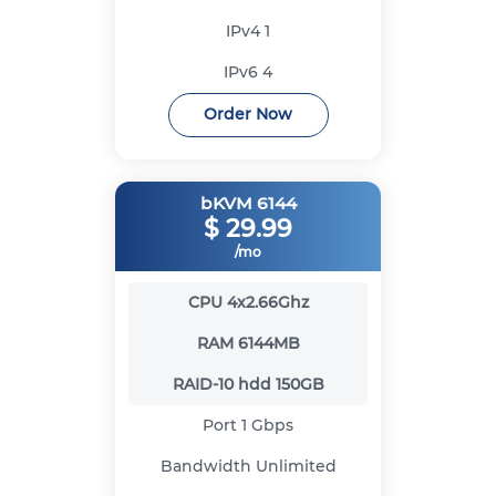
IPv4
1
IPv6
4
Order Now
bKVM 6144
$
29.99
/mo
CPU
4x2.66Ghz
RAM
6144MB
RAID-10 hdd
150GB
Port
1 Gbps
Bandwidth
Unlimited