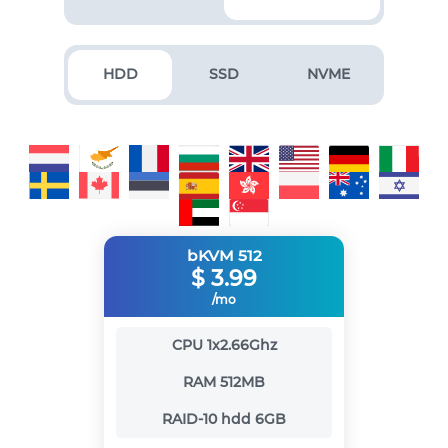
HDD
SSD
NVME
bKVM 512
$
3.99
/mo
CPU
1x2.66Ghz
RAM
512MB
RAID-10 hdd
6GB