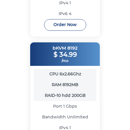
IPv4
1
IPv6
4
Order Now
bKVM 8192
$
34.99
/mo
CPU
6x2.66Ghz
RAM
8192MB
RAID-10 hdd
200GB
Port
1 Gbps
Bandwidth
Unlimited
IPv4
1