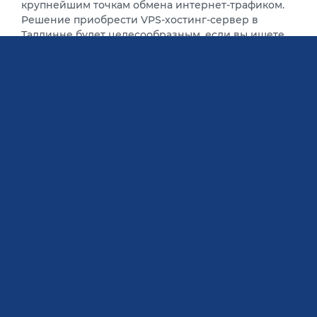
крупнейшим точкам обмена интернет-трафиком.
Решение приобрести VPS-хостинг-сервер в
Таллинне будет целесообразным, если вы ищете
лучшее решение для
веб-хостинга в Эстонии
,
Стоимость VPS-хостинг-
сервера в Таллинне
Гибкость — это одна из причин, по которой у нас
нет срока действия контракта и платы за
настройку. Мгновенное подключение, удобная
оплата, оперативная поддержка и цена на VPS-
хостинг в Таллинне от 12 евро в квартал. Вы
можете арендовать VPS в Таллинне на один месяц
или на целый год и получить выгодную скидку.
Наши виртуальные частные серверы в Таллинне
оплачиваются кредитной картой,
PayPal
,
биткоинами (и другими криптовалютами), а также
Payeer
.