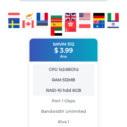
bKVM 512
$
3.99
/mo
CPU
1x2.66Ghz
RAM
512MB
RAID-10 hdd
6GB
Port
1 Gbps
Bandwidth
Unlimited
IPv4
1