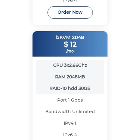
IPv6
4
Order Now
bKVM 2048
$
12
/mo
CPU
3x2.66Ghz
RAM
2048MB
RAID-10 hdd
30GB
Port
1 Gbps
Bandwidth
Unlimited
IPv4
1
IPv6
4