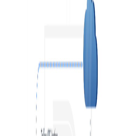
VPS АТЛАНТА
ШВЕЦІЯ
RU
VPS АШБЕРН
ГОНКОНГ
VPS ИЗРАИЛЬ
10 GBPS VPS
VPS ЭСТОНИЯ
ВИСОКОПРОДУКТИВНИЙ VPS
СЛУЖБА ПОДДЕРЖКИ
VPS АВСТРАЛИЯ
КОЛОКЕЙШН
VPS СИНГАПУР
VPS ИТАЛИЯ
VPS ИСПАНИЯ
VPS НИДЕРЛАНДЫ
VPS ГЕРМАНИЯ >
VPS ФРАНКФУРТ