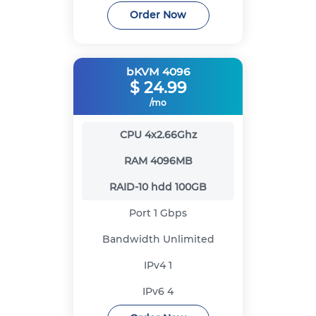
Order Now
bKVM 4096
$
24.99
/mo
CPU
4x2.66Ghz
RAM
4096MB
RAID-10 hdd
100GB
Port
1 Gbps
Bandwidth
Unlimited
IPv4
1
IPv6
4