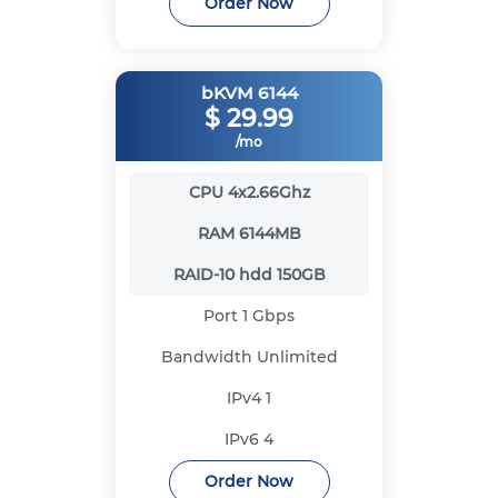
Order Now
bKVM 6144
$
29.99
/mo
CPU
4x2.66Ghz
RAM
6144MB
RAID-10 hdd
150GB
Port
1 Gbps
Bandwidth
Unlimited
IPv4
1
IPv6
4
Order Now