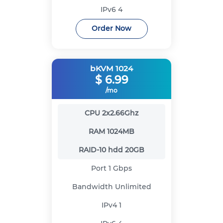
IPv6
4
Order Now
bKVM 1024
$
6.99
/mo
CPU
2x2.66Ghz
RAM
1024MB
RAID-10 hdd
20GB
Port
1 Gbps
Bandwidth
Unlimited
IPv4
1