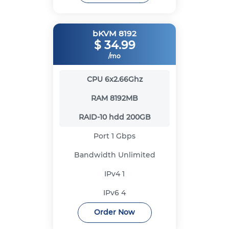
bKVM 8192
$
34.99
/mo
CPU
6x2.66Ghz
RAM
8192MB
RAID-10 hdd
200GB
Port
1 Gbps
Bandwidth
Unlimited
IPv4
1
IPv6
4
Order Now