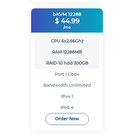
bKVM 12288
$
44.99
/mo
CPU
6x2.66Ghz
RAM
12288MB
RAID-10 hdd
300GB
Port
1 Gbps
Bandwidth
Unlimited
IPv4
1
IPv6
4
Order Now