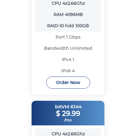
CPU
4x2.66Ghz
RAM
4096MB
RAID-10 hdd
100GB
Port
1 Gbps
Bandwidth
Unlimited
IPv4
1
IPv6
4
Order Now
bKVM 6144
$
29.99
/mo
CPU
4x2.66Ghz