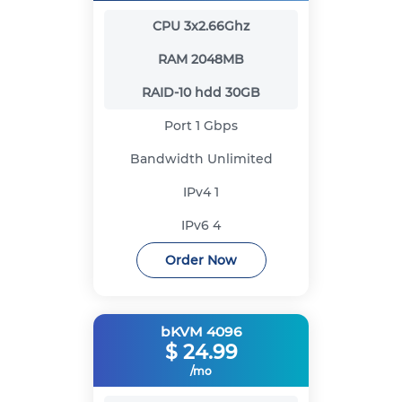
CPU
3x2.66Ghz
RAM
2048MB
RAID-10 hdd
30GB
Port
1 Gbps
Bandwidth
Unlimited
IPv4
1
IPv6
4
Order Now
bKVM 4096
$
24.99
/mo