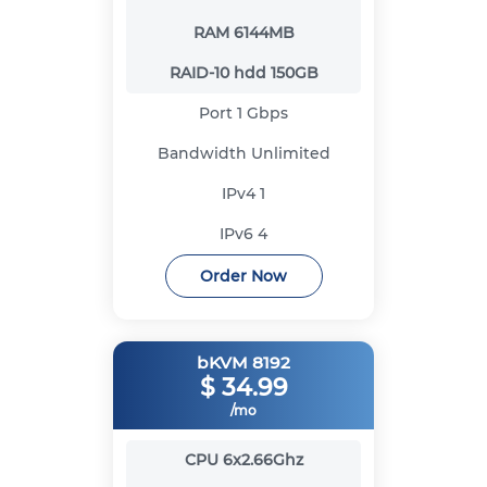
RAM
6144MB
RAID-10 hdd
150GB
Port
1 Gbps
Bandwidth
Unlimited
IPv4
1
IPv6
4
Order Now
bKVM 8192
$
34.99
/mo
CPU
6x2.66Ghz