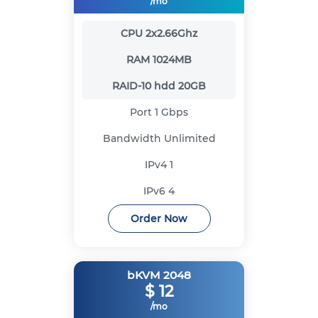
/mo
CPU
2x2.66Ghz
RAM
1024MB
RAID-10 hdd
20GB
Port
1 Gbps
Bandwidth
Unlimited
IPv4
1
IPv6
4
Order Now
bKVM 2048
$
12
/mo