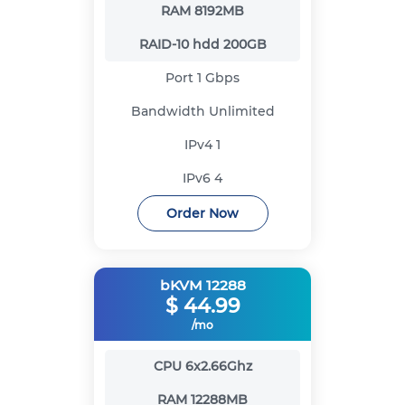
RAM
8192MB
RAID-10 hdd
200GB
Port
1 Gbps
Bandwidth
Unlimited
IPv4
1
IPv6
4
Order Now
bKVM 12288
$
44.99
/mo
CPU
6x2.66Ghz
RAM
12288MB