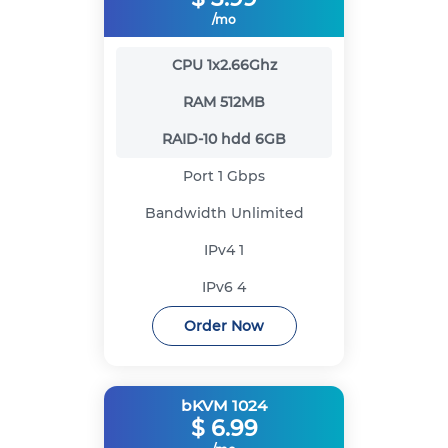
/mo
CPU
1x2.66Ghz
RAM
512MB
RAID-10 hdd
6GB
Port
1 Gbps
Bandwidth
Unlimited
IPv4
1
IPv6
4
Order Now
bKVM 1024
$
6.99