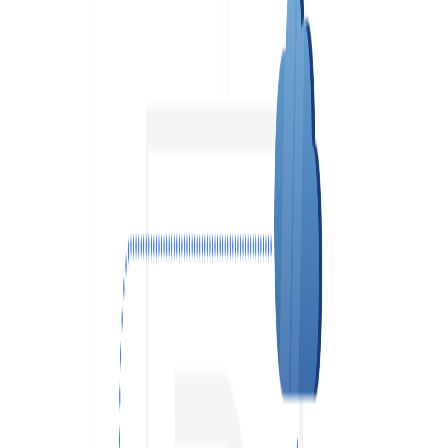
VPS АТЛАНТА
ШВЕЦІЯ
RU
VPS АШБЕРН
ГОНКОНГ
VPS ИЗРАИЛЬ
10 GBPS VPS
VPS ЭСТОНИЯ
ВИСОКОПРОДУКТИВНИЙ VPS
СЛУЖБА ПОДДЕРЖКИ
VPS АВСТРАЛИЯ
КОЛОКЕЙШН
VPS СИНГАПУР
VPS ИТАЛИЯ
VPS ИСПАНИЯ
VPS НИДЕРЛАНДЫ
VPS ГЕРМАНИЯ >
VPS ФРАНКФУРТ