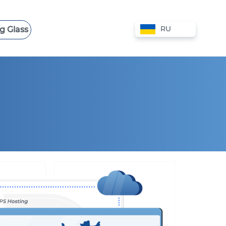
RU
g Glass
 VPS
СЛУЖБА ПОДДЕРЖКИ
VPS КИПР
VPS АВСТРАЛИЯ
VPS НИДЕРЛАНДЫ
VPS БОЛГАРИЯ