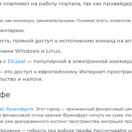
 повлияют на работу портала, так как провайд
фе, как минимум, занимательными. Помимо этого, клиентов
ментарию.
 есть, прямой доступ к исполнению команд на а
ами Windows и Linux.
а с
Drupal
— популярной в электронной коммер
 это доступ к европейскому Интернет-пространс
ьство и налоги.
рфе
 во Франкфурте
. Этот город — признанный финансовый цен
 финансовой точки зрения Франкфурт ничуть не хуже. Ни с
ие уже арендованного хостинг пространства, миграция пр
ермании — гибкость при выборе тарифа. Рассчитывайте на