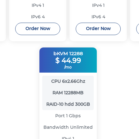
IPv4
1
IPv4
1
IPv6
4
IPv6
4
Order Now
Order Now
bKVM 12288
$
44.99
/mo
CPU
6x2.66Ghz
RAM
12288MB
RAID-10 hdd
300GB
Port
1 Gbps
Bandwidth
Unlimited
IPv4
1