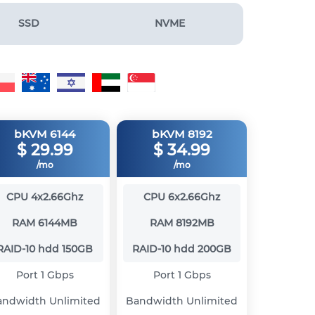
SSD
NVME
bKVM 6144
bKVM 8192
$
29.99
$
34.99
/mo
/mo
CPU
4x2.66Ghz
CPU
6x2.66Ghz
RAM
6144MB
RAM
8192MB
RAID-10 hdd
150GB
RAID-10 hdd
200GB
Port
1 Gbps
Port
1 Gbps
andwidth
Unlimited
Bandwidth
Unlimited