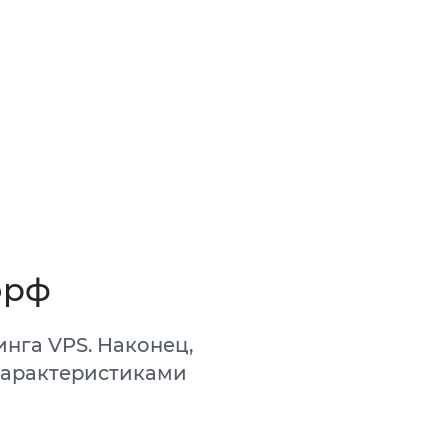
орф
нга VPS. Наконец,
характеристиками