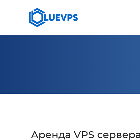
СЕРВЕРИ >
10 G
VPS ВЕЛИКОБРИТАНИЯ
КОЛОКЕЙШН
VPS США >
VPS СИНГАПУР
VPS ГЕРМАНИЯ >
VPS КАНАДА
Аренда VPS сервер