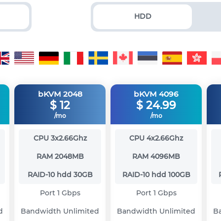
HDD
bKVM 2048
bKVM 4096
$
12
$
24.99
/mo
/mo
CPU
3x2.66Ghz
CPU
4x2.66Ghz
RAM
2048MB
RAM
4096MB
RAID-10 hdd
30GB
RAID-10 hdd
100GB
Port
1 Gbps
Port
1 Gbps
d
Bandwidth
Unlimited
Bandwidth
Unlimited
B