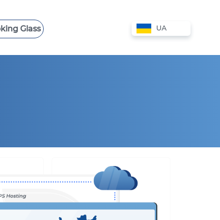
UA
king Glass
 VPS
СЛУЖБА ПІДТРИМКИ
VPS КІПР
VPS АВСТРАЛІЯ
VPS НІДЕРЛАНДИ
VPS БОЛГАРІЯ