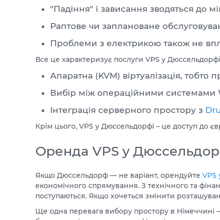
"Падіння" і зависання зводяться до мі
Раптове чи заплановане обслуговуван
Проблеми з електрикою також не впли
Все це характеризує послуги VPS у Дюссельдорфі, я
Апаратна (KVM) віртуалізація, тобто
Вибір між операційними системами W
Інтеграція серверного простору з
Dru
Крім цього, VPS у Дюссельдорфі – це доступ до є
Оренда VPS у Дюссельдор
Якщо Дюссельдорф — не варіант, орендуйте
VPS 
економічного спрямування. З технічного та фінанс
поступаються. Якщо хочеться змінити розташуван
Ще одна перевага вибору простору в Німеччині – 