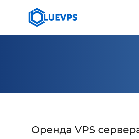
СЕРВЕРИ >
10 G
VPS ВЕЛИКОБРИТАНІЯ
КОЛОКЕЙШН
VPS 
VPS США >
VPS СІНГАПУР
VPS НІМЕЧЧИНА >
VPS КАНАДА
Оренда VPS сервер