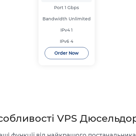
Port
1 Gbps
Bandwidth
Unlimited
IPv4
1
IPv6
4
Order Now
собливості VPS Дюсельдо
щі функції від найкращого постачальника 