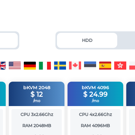
HDD
bKVM 2048
bKVM 4096
$
12
$
24.99
/mo
/mo
CPU
3x2.66Ghz
CPU
4x2.66Ghz
RAM
2048MB
RAM
4096MB