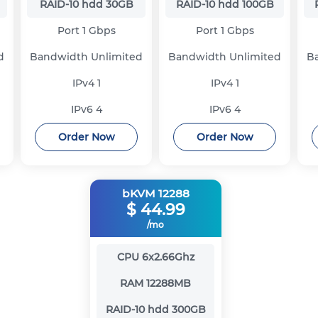
RAID-10 hdd
30GB
RAID-10 hdd
100GB
Port
1 Gbps
Port
1 Gbps
d
Bandwidth
Unlimited
Bandwidth
Unlimited
B
IPv4
1
IPv4
1
IPv6
4
IPv6
4
Order Now
Order Now
bKVM 12288
$
44.99
/mo
CPU
6x2.66Ghz
RAM
12288MB
RAID-10 hdd
300GB