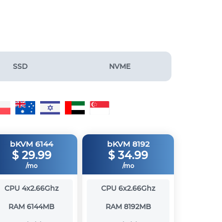
SSD
NVME
bKVM 6144
bKVM 8192
$
29.99
$
34.99
/mo
/mo
CPU
4x2.66Ghz
CPU
6x2.66Ghz
RAM
6144MB
RAM
8192MB