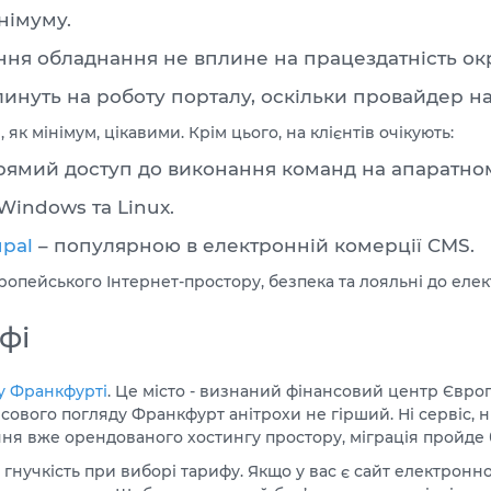
німуму.
ня обладнання не вплине на працездатність окр
нуть на роботу порталу, оскільки провайдер на
к мінімум, цікавими. Крім цього, на клієнтів очікують:
 прямий доступ до виконання команд на апаратно
indows та Linux.
pal
– популярною в електронній комерції CMS.
вропейського Інтернет-простору, безпека та лояльні до елек
фі
у Франкфурті
. Це місто - визнаний фінансовий центр Європ
ового погляду Франкфурт анітрохи не гірший. Ні сервіс, ні 
ня вже орендованого хостингу простору, міграція пройде б
гнучкість при виборі тарифу. Якщо у вас є сайт електронно