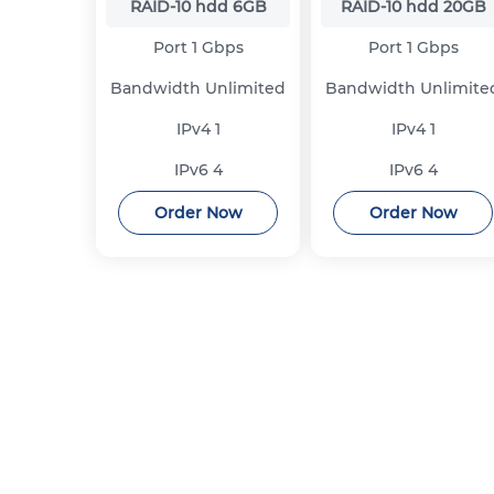
RAID-10 hdd
6GB
RAID-10 hdd
20GB
Port
1 Gbps
Port
1 Gbps
Bandwidth
Unlimited
Bandwidth
Unlimite
IPv4
1
IPv4
1
IPv6
4
IPv6
4
Order Now
Order Now