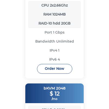
CPU
2x2.66Ghz
RAM
1024MB
RAID-10 hdd
20GB
Port
1 Gbps
Bandwidth
Unlimited
IPv4
1
IPv6
4
Order Now
bKVM 2048
$
12
/mo