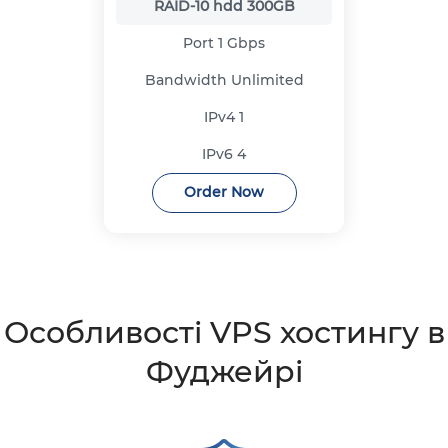
RAID-10 hdd
300GB
Port
1 Gbps
Bandwidth
Unlimited
IPv4
1
IPv6
4
Order Now
Особливості VPS хостингу в
Фуджейрі