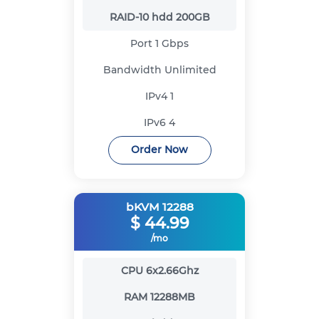
RAID-10 hdd
200GB
Port
1 Gbps
Bandwidth
Unlimited
IPv4
1
IPv6
4
Order Now
bKVM 12288
$
44.99
/mo
CPU
6x2.66Ghz
RAM
12288MB