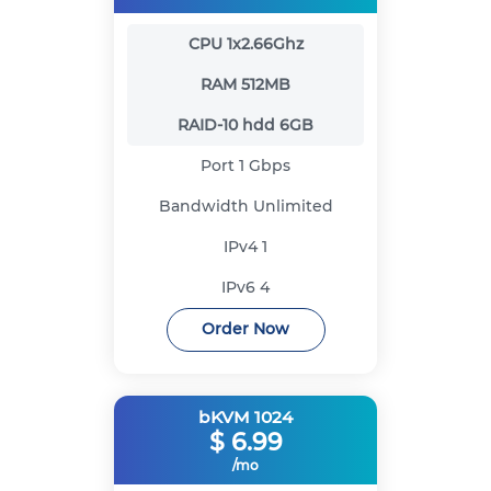
CPU
1x2.66Ghz
RAM
512MB
RAID-10 hdd
6GB
Port
1 Gbps
Bandwidth
Unlimited
IPv4
1
IPv6
4
Order Now
bKVM 1024
$
6.99
/mo