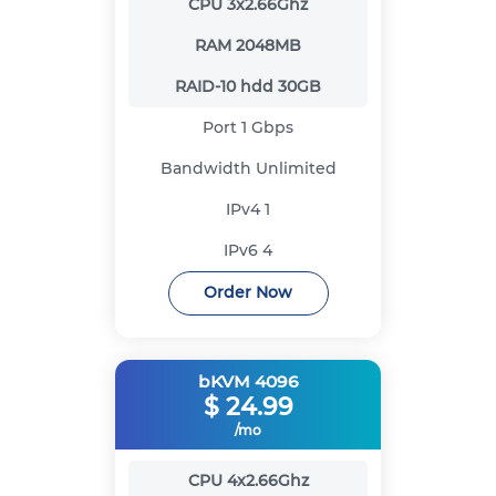
CPU
3x2.66Ghz
RAM
2048MB
RAID-10 hdd
30GB
Port
1 Gbps
Bandwidth
Unlimited
IPv4
1
IPv6
4
Order Now
bKVM 4096
$
24.99
/mo
CPU
4x2.66Ghz