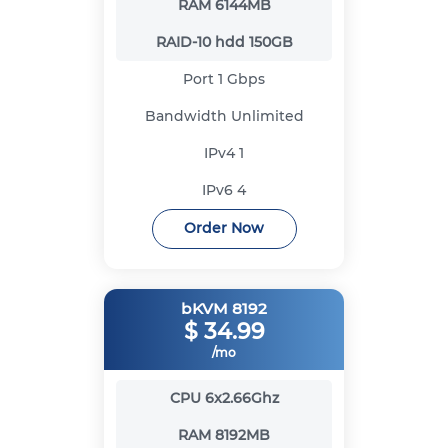
RAM
6144MB
RAID-10 hdd
150GB
Port
1 Gbps
Bandwidth
Unlimited
IPv4
1
IPv6
4
Order Now
bKVM 8192
$
34.99
/mo
CPU
6x2.66Ghz
RAM
8192MB