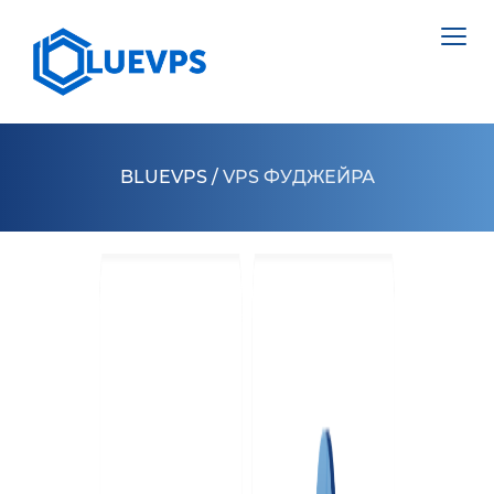
BLUEVPS
/
VPS ФУДЖЕЙРА
VPS ВЕЛИКОБРИТАНІЯ
VPS ШВЕЦІЯ
СЕРВЕРИ >
VPS ГОНКОНГ
НІДЕРЛАНДИ
VPS КІПР
ПОЛЬЩА
VPS США >
ЕСТОНІЯ
VPS ЛОС АНДЖЕЛЕС
КІПР