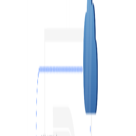
VPS АТЛАНТА
ШВЕЦІЯ
UA
VPS АШБЕРН
ГОНКОНГ
VPS ІЗРАЇЛЬ
10 GBPS VPS
VPS ЕСТОНІЯ
ВИСОКОПРОДУКТИВНИЙ VPS
СЛУЖБА ПІДТРИМКИ
VPS АВСТРАЛІЯ
КОЛОКЕЙШН
VPS СІНГАПУР
VPS TELEGRAM-БОТ
VPS ІТАЛІЯ
VPS ІСПАНІЯ
VPS НІДЕРЛАНДИ
VPS НІМЕЧЧИНА >
VPS ФРАНКФУРТ