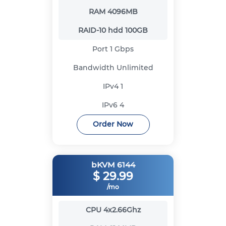
RAM
4096MB
RAID-10 hdd
100GB
Port
1 Gbps
Bandwidth
Unlimited
IPv4
1
IPv6
4
Order Now
bKVM 6144
$
29.99
/mo
CPU
4x2.66Ghz