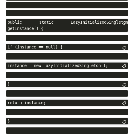
public static LazyInitializedSingleton 
📋
getInstance() {
if (instance == null) {
📋
instance = new LazyInitializedSingleton();
📋
}
📋
return instance;
📋
}
📋