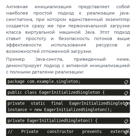
Активная инициализация представляет собой
наиболее простой подход к реализации java-
синглатона, при котором единственный экземпляр
создается сразу же при первоначальной загрузке
класса виртуальной машиной Java. Этот подход
ставит простоту и безопасность потоков выше
эффективности использования ресурсов и
возможностей отложенной загрузки.
Пример Java-сингла, приведенный ниже,
демонстрирует подход с активной инициализацией
с полными деталями реализации:
package com.example.singleton;
📋
public class EagerInitializedSingleton {
📋
private static final EagerInitializedSingleton 
📋
instance = new EagerInitializedSingleton();
private EagerInitializedSingleton() {
📋
// Private constructor prevents external 
📋