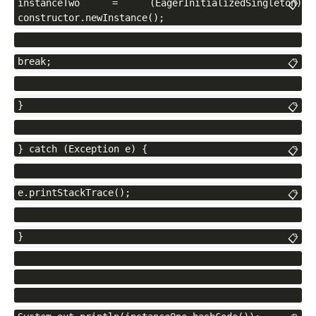
instanceTwo = (EagerInitializedSingleton) 
📋
constructor.newInstance();
break;
📋
}
📋
} catch (Exception e) {
📋
e.printStackTrace();
📋
}
📋