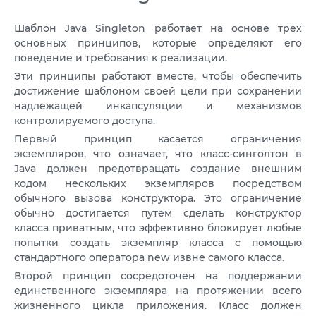
VPS ДЮСЕЛЬДОРФ
Шаблон Java Singleton работает на основе трех
VPS ОАЭ
основных принципов, которые определяют его
VPS ФРАНЦИЯ
поведение и требования к реализации.
Эти принципы работают вместе, чтобы обеспечить
VPS БОЛГАРИЯ
достижение шаблоном своей цели при сохранении
надлежащей инкапсуляции и механизмов
контролируемого доступа.
VPS КАНАДА
Первый принцип касается ограничения
VPS ПОЛЬША
экземпляров, что означает, что класс-синголтон в
Java должен предотвращать создание внешним
кодом нескольких экземпляров посредством
обычного вызова конструктора. Это ограничение
обычно достигается путем сделать конструктор
класса приватным, что эффективно блокирует любые
попытки создать экземпляр класса с помощью
стандартного оператора new извне самого класса.
Второй принцип сосредоточен на поддержании
единственного экземпляра на протяжении всего
жизненного цикла приложения. Класс должен