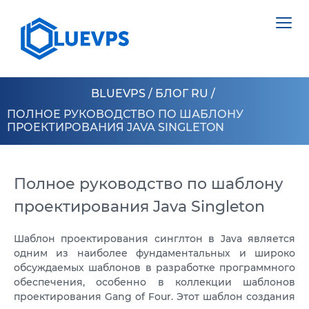
BLUEVPS
/
БЛОГ RU
/
ПОЛНОЕ РУКОВОДСТВО ПО ШАБЛОНУ
ПРОЕКТИРОВАНИЯ JAVA SINGLETON
VPS ВЕЛИКОБРИТАНИЯ
VPS ШВЕЦИЯ
Полное руководство по шаблону
СЕРВЕРИ >
проектирования Java Singleton
VPS ГОНКОНГ
ВИДІЛЕНИЙ СЕРВЕР НІДЕРЛАНДИ
VPS КИПР
Шаблон проектирования синглтон в Java является
ВИДІЛЕНИЙ СЕРВЕР ПОЛЬЩА
одним из наиболее фундаментальных и широко
VPS США >
обсуждаемых шаблонов в разработке программного
ВИДІЛЕНИЙ СЕРВЕР ЕСТОНІЯ
обеспечения, особенно в коллекции шаблонов
VPS ЛОС АНДЖЕЛЕС
ВИДІЛЕНИЙ СЕРВЕР КІПР
проектирования Gang of Four. Этот шаблон создания