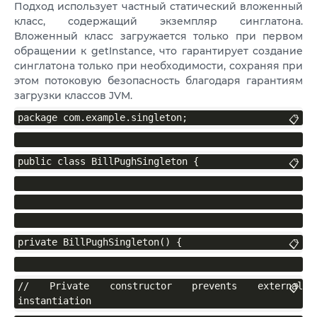
Подход использует частный статический вложенный
класс, содержащий экземпляр синглатона.
Вложенный класс загружается только при первом
обращении к getInstance, что гарантирует создание
синглатона только при необходимости, сохраняя при
этом потоковую безопасность благодаря гарантиям
загрузки классов JVM.
package com.example.singleton;
📋
public class BillPughSingleton {
📋
private BillPughSingleton() {
📋
// Private constructor prevents external 
📋
instantiation