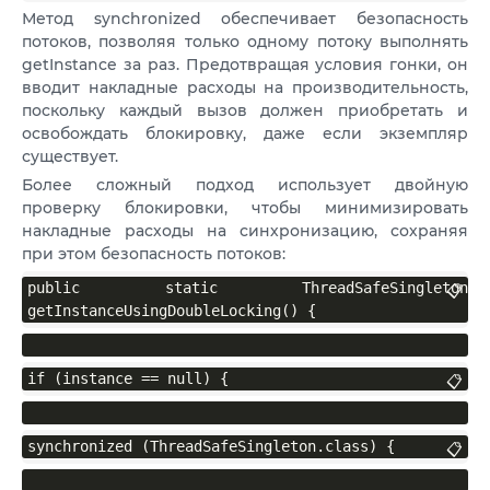
Метод synchronized обеспечивает безопасность
потоков, позволяя только одному потоку выполнять
getInstance за раз. Предотвращая условия гонки, он
вводит накладные расходы на производительность,
поскольку каждый вызов должен приобретать и
освобождать блокировку, даже если экземпляр
существует.
Более сложный подход использует двойную
проверку блокировки, чтобы минимизировать
накладные расходы на синхронизацию, сохраняя
при этом безопасность потоков:
public static ThreadSafeSingleton 
📋
getInstanceUsingDoubleLocking() {
if (instance == null) {
📋
synchronized (ThreadSafeSingleton.class) {
📋