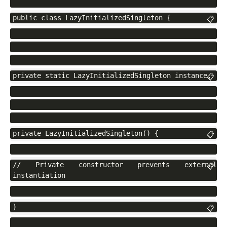
public class LazyInitializedSingleton {
📋
private static LazyInitializedSingleton instance;
📋
private LazyInitializedSingleton() {
📋
// Private constructor prevents external 
📋
instantiation
}
📋