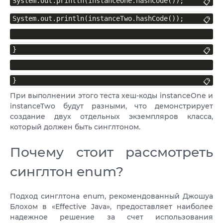
System.out.println(instanceOne.hashCode());
📋
System.out.println(instanceTwo.hashCode());
📋
}
📋
}
📋
При выполнении этого теста хеш-коды instanceOne и
instanceTwo будут разными, что демонстрирует
создание двух отдельных экземпляров класса,
который должен быть синглтоном.
Почему стоит рассмотреть
синглтон enum?
Подход синглтона enum, рекомендованный Джошуа
Блохом в «Effective Java», предоставляет наиболее
надежное решение за счет использования