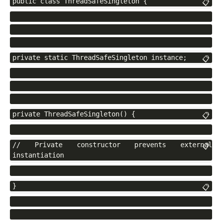
public class ThreadSafeSingleton {
📋
private static ThreadSafeSingleton instance;
📋
private ThreadSafeSingleton() {
📋
// Private constructor prevents external 
📋
instantiation
}
📋