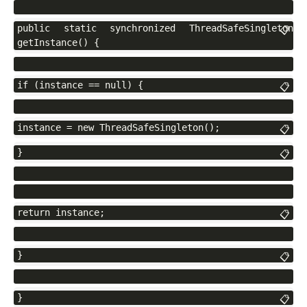
public static synchronized ThreadSafeSingleton 
📋
getInstance() {
if (instance == null) {
📋
instance = new ThreadSafeSingleton();
📋
}
📋
return instance;
📋
}
📋
}
📋