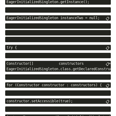
EagerInitializedSingleton.getInstance();
EagerInitializedSingleton instanceTwo = null;
📋
try {
📋
Constructor[] constructors = 
📋
EagerInitializedSingleton.class.getDeclaredConstruct
for (Constructor constructor : constructors) {
📋
constructor.setAccessible(true);
📋