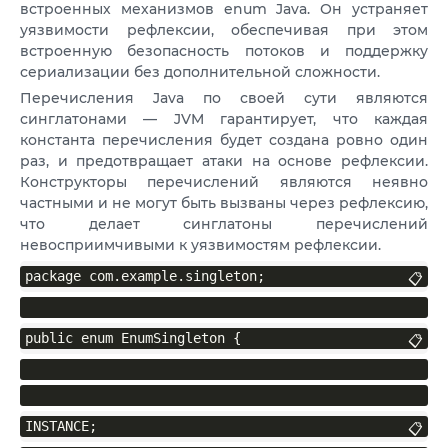
встроенных механизмов enum Java. Он устраняет
уязвимости рефлексии, обеспечивая при этом
встроенную безопасность потоков и поддержку
сериализации без дополнительной сложности.
Перечисления Java по своей сути являются
синглатонами — JVM гарантирует, что каждая
константа перечисления будет создана ровно один
раз, и предотвращает атаки на основе рефлексии.
Конструкторы перечислений являются неявно
частными и не могут быть вызваны через рефлексию,
что делает синглатоны перечислений
невосприимчивыми к уязвимостям рефлексии.
package com.example.singleton;
📋
public enum EnumSingleton {
📋
INSTANCE;
📋