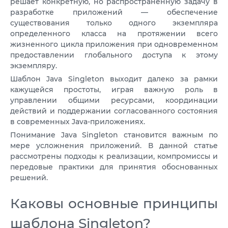
решает конкретную, но распространенную задачу в
VPS АТЛАНТА
ШВЕЦІЯ
разработке приложений — обеспечение
RU
существования только одного экземпляра
VPS АШБЕРН
ГОНКОНГ
определенного класса на протяжении всего
жизненного цикла приложения при одновременном
VPS ИЗРАИЛЬ
10 GBPS VPS
предоставлении глобального доступа к этому
VPS ЭСТОНИЯ
экземпляру.
ВИСОКОПРОДУКТИВНИЙ VPS
Шаблон Java Singleton выходит далеко за рамки
СЛУЖБА ПОДДЕРЖКИ
VPS АВСТРАЛИЯ
кажущейся простоты, играя важную роль в
управлении общими ресурсами, координации
КОЛОКЕЙШН
VPS СИНГАПУР
действий и поддержании согласованного состояния
в современных Java-приложениях.
VPS ИТАЛИЯ
Понимание Java Singleton становится важным по
мере усложнения приложений. В данной статье
VPS ИСПАНИЯ
рассмотрены подходы к реализации, компромиссы и
передовые практики для принятия обоснованных
VPS НИДЕРЛАНДЫ
решений.
VPS ГЕРМАНИЯ >
Каковы основные принципы
VPS ФРАНКФУРТ
шаблона Singleton?