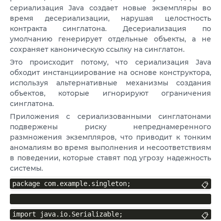
сериализация Java создает новые экземпляры во
время десериализации, нарушая целостность
контракта синглатона. Десериализация по
умолчанию генерирует отдельные объекты, а не
сохраняет каноническую ссылку на синглатон.
Это происходит потому, что сериализация Java
обходит инстанциирование на основе конструктора,
используя альтернативные механизмы создания
объектов, которые игнорируют ограничения
синглатона.
Приложения с сериализованными синглатонами
подвержены риску непреднамеренного
размножения экземпляров, что приводит к тонким
аномалиям во время выполнения и несоответствиям
в поведении, которые ставят под угрозу надежность
системы.
package com.example.singleton;
📋
import java.io.Serializable;
📋