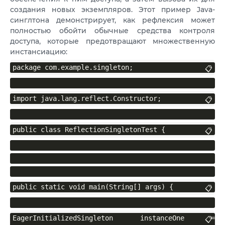
создания новых экземпляров. Этот пример Java-
синглтона демонстрирует, как рефлексия может
полностью обойти обычные средства контроля
доступа, которые предотвращают множественную
инстансиацию:
package com.example.singleton;
📋
import java.lang.reflect.Constructor;
📋
public class ReflectionSingletonTest {
📋
public static void main(String[] args) {
📋
EagerInitializedSingleton instanceOne = 
📋