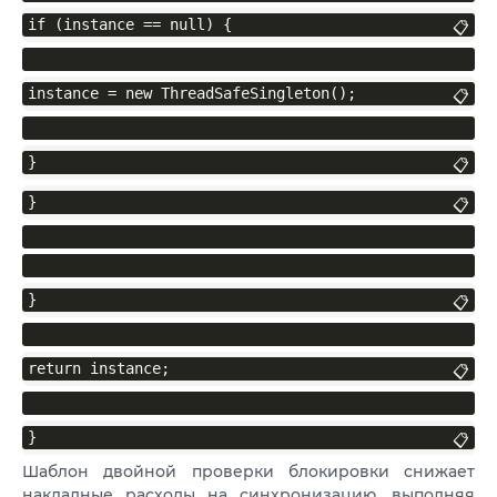
if (instance == null) {
📋
instance = new ThreadSafeSingleton();
📋
}
📋
}
📋
}
📋
return instance;
📋
}
📋
Шаблон двойной проверки блокировки снижает
накладные расходы на синхронизацию, выполняя