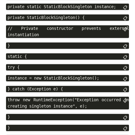
private static StaticBlockSingleton instance;
📋
private StaticBlockSingleton() {
📋
// Private constructor prevents external 
📋
instantiation
}
📋
static {
📋
try {
📋
instance = new StaticBlockSingleton();
📋
} catch (Exception e) {
📋
throw new RuntimeException("Exception occurred in 
📋
creating singleton instance", e);
}
📋
}
📋