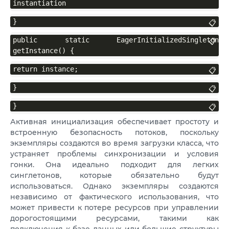
instantiation
}
📋
public static EagerInitializedSingleton 
📋
getInstance() {
return instance;
📋
}
📋
}
📋
Активная инициализация обеспечивает простоту и
встроенную безопасность потоков, поскольку
экземпляры создаются во время загрузки класса, что
устраняет проблемы синхронизации и условия
гонки. Она идеально подходит для легких
синглетонов, которые обязательно будут
использоваться. Однако экземпляры создаются
независимо от фактического использования, что
может привести к потере ресурсов при управлении
дорогостоящими ресурсами, такими как