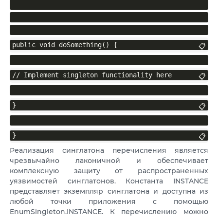
public void doSomething() {
📋
// Implement singleton functionality here
📋
}
📋
}
📋
Реализация синглатона перечисления является
чрезвычайно лаконичной и обеспечивает
комплексную защиту от распространенных
уязвимостей синглатонов. Константа INSTANCE
представляет экземпляр синглатона и доступна из
любой точки приложения с помощью
EnumSingleton.INSTANCE. К перечислению можно