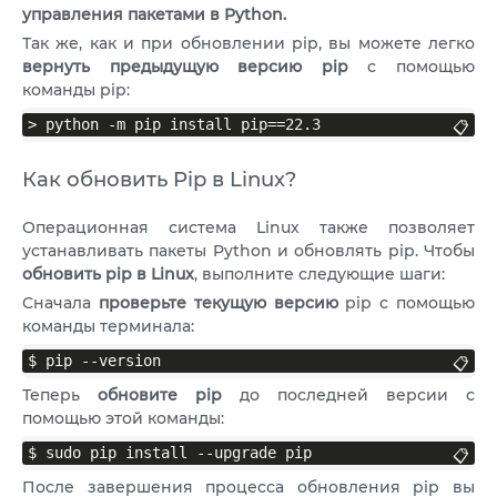
управления пакетами в Python.
Так же, как и при обновлении pip, вы можете легко
вернуть предыдущую версию pip
с помощью
команды pip:
> python -m pip install pip==22.3
📋
Как обновить Pip в Linux?
Операционная система Linux также позволяет
устанавливать пакеты Python и обновлять pip. Чтобы
обновить pip в Linux
, выполните следующие шаги:
Сначала
проверьте текущую версию
pip с помощью
команды терминала:
$ pip --version
📋
Теперь
обновите pip
до последней версии с
помощью этой команды:
$ sudo pip install --upgrade pip
📋
После завершения процесса обновления pip вы