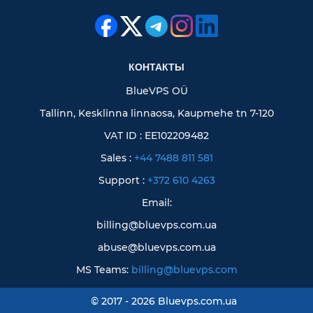
КОНТАКТЫ
BlueVPS OÜ
Tallinn, Kesklinna linnaosa, Kaupmehe tn 7-120
VAT ID : EE102209482
Sales :
+44 7488 811 581
Support :
+372 610 4263
Email:
billing@bluevps.com.ua
abuse@bluevps.com.ua
MS Teams:
billing@bluevps.com
© 2017 - 2026 Bluevps.com.ua