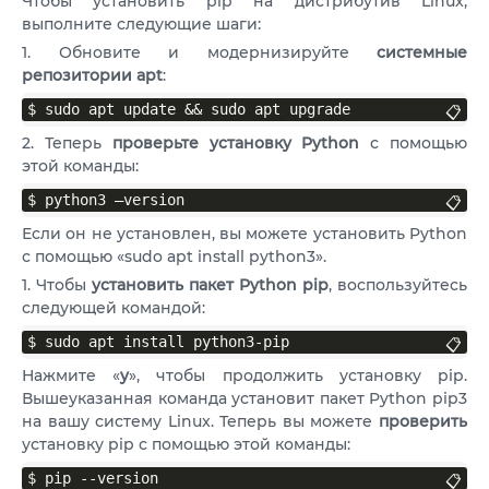
Чтобы установить pip на дистрибутив Linux,
выполните следующие шаги:
1. Обновите и модернизируйте
системные
репозитории apt
:
$ sudo apt update && sudo apt upgrade
📋
2. Теперь
проверьте установку Python
с помощью
этой команды:
$ python3 –version
📋
Если он не установлен, вы можете установить Python
с помощью «sudo apt install python3».
1. Чтобы
установить пакет Python pip
, воспользуйтесь
следующей командой:
$ sudo apt install python3-pip
📋
Нажмите «
y
», чтобы продолжить установку pip.
Вышеуказанная команда установит пакет Python pip3
на вашу систему Linux. Теперь вы можете
проверить
установку pip с помощью этой команды:
$ pip --version
📋