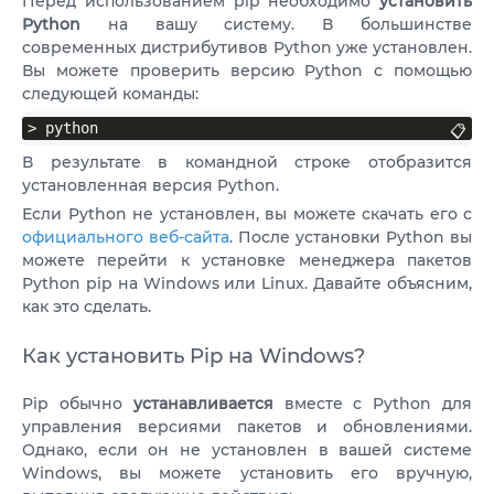
VPS ДЮСЕЛЬДОРФ
Перед использованием pip необходимо
установить
Python
на вашу систему. В большинстве
VPS ОАЭ
современных дистрибутивов Python уже установлен.
Вы можете проверить версию Python с помощью
VPS ФРАНЦИЯ
следующей команды:
> python
📋
VPS БОЛГАРИЯ
В результате в командной строке отобразится
установленная версия Python.
VPS КАНАДА
Если Python не установлен, вы можете скачать его с
VPS ПОЛЬША
официального веб-сайта
. После установки Python вы
можете перейти к установке менеджера пакетов
Python pip на Windows или Linux. Давайте объясним,
как это сделать.
Как установить Pip на Windows?
Pip обычно
устанавливается
вместе с Python для
управления версиями пакетов и обновлениями.
Однако, если он не установлен в вашей системе
Windows, вы можете установить его вручную,