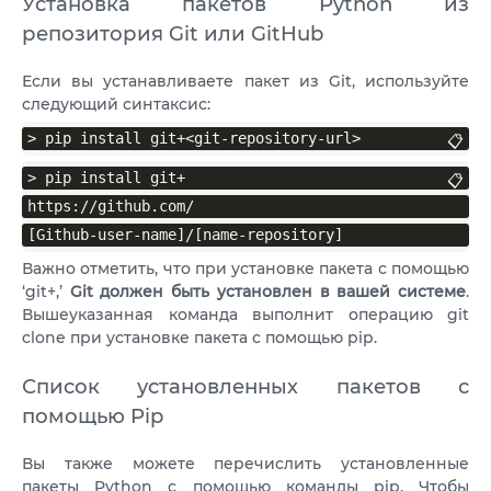
Установка пакетов Python из
репозитория Git или GitHub
Если вы устанавливаете пакет из Git, используйте
следующий синтаксис:
> pip install git+<git-repository-url>
📋
> pip install git+
📋
https://github.com/
📋
[Github-user-name]/[name-repository]
Важно отметить, что при установке пакета с помощью
‘git+,’
Git должен быть установлен в вашей системе
.
Вышеуказанная команда выполнит операцию git
clone при установке пакета с помощью pip.
Список установленных пакетов с
помощью Pip
Вы также можете перечислить установленные
пакеты Python с помощью команды pip. Чтобы