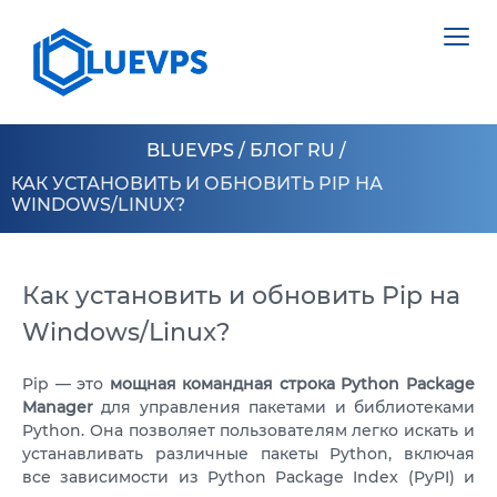
BLUEVPS
/
БЛОГ RU
/
КАК УСТАНОВИТЬ И ОБНОВИТЬ PIP НА
WINDOWS/LINUX?
VPS ВЕЛИКОБРИТАНИЯ
VPS ШВЕЦИЯ
Как установить и обновить Pip на
СЕРВЕРИ >
Windows/Linux?
VPS ГОНКОНГ
ВИДІЛЕНИЙ СЕРВЕР НІДЕРЛАНДИ
VPS КИПР
Pip — это
мощная командная строка Python Package
ВИДІЛЕНИЙ СЕРВЕР ПОЛЬЩА
Manager
для управления пакетами и библиотеками
VPS США >
Python. Она позволяет пользователям легко искать и
ВИДІЛЕНИЙ СЕРВЕР ЕСТОНІЯ
устанавливать различные пакеты Python, включая
VPS ЛОС АНДЖЕЛЕС
ВИДІЛЕНИЙ СЕРВЕР КІПР
все зависимости из Python Package Index (PyPI) и