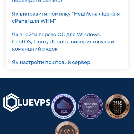
перевірити баланс?
Як виправити помилку “Недійсна ліцензія
cPanel для WHM”
Як знайти версію ОС для Windows,
CentOS, Linux, Ubuntu, використовуючи
командний рядок
Як настроїти поштовий сервер