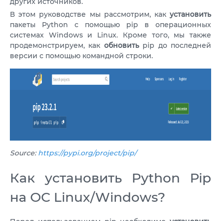
других источников.
VPS АТЛАНТА
ШВЕЦІЯ
RU
В этом руководстве мы рассмотрим, как
установить
VPS АШБЕРН
пакеты Python с помощью pip в операционных
ГОНКОНГ
системах Windows и Linux. Кроме того, мы также
VPS ИЗРАИЛЬ
продемонстрируем, как
обновить
pip до последней
10 GBPS VPS
версии с помощью командной строки.
VPS ЭСТОНИЯ
ВИСОКОПРОДУКТИВНИЙ VPS
СЛУЖБА ПОДДЕРЖКИ
VPS АВСТРАЛИЯ
КОЛОКЕЙШН
VPS СИНГАПУР
VPS ИТАЛИЯ
VPS ИСПАНИЯ
Source:
https://pypi.org/project/pip/
VPS НИДЕРЛАНДЫ
Как установить Python Pip
VPS ГЕРМАНИЯ >
на ОС Linux/Windows?
VPS ФРАНКФУРТ