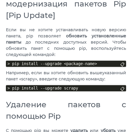
модернизация пакетов Pip
[Pip Update]
Если вы не хотите устанавливать новую версию
пакета, pip позволяет
обновить установленные
пакеты
до последних доступных версий. Чтобы
обновить пакет с помощью pip, воспользуйтесь
следующей командой:
> pip install --upgrade <package-name>
📋
Например, если вы хотите обновить вышеуказанный
пакет «scrapy», введите следующую команду:
> pip install --upgrade scrapy
📋
Удаление пакетов с
помощью Pip
С помощью pip вы можете
удалить
или
убрать
уже