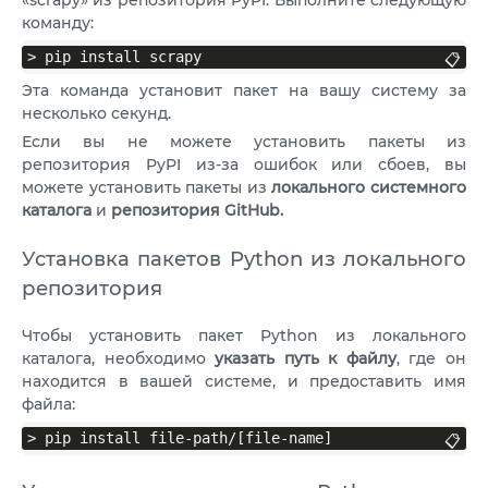
«scrapy» из репозитория PyPI. Выполните следующую
команду:
> pip install scrapy
📋
Эта команда установит пакет на вашу систему за
несколько секунд.
Если вы не можете установить пакеты из
репозитория PyPI из-за ошибок или сбоев, вы
можете установить пакеты из
локального системного
каталога
и
репозитория GitHub.
Установка пакетов Python из локального
репозитория
Чтобы установить пакет Python из локального
каталога, необходимо
указать путь к файлу
, где он
находится в вашей системе, и предоставить имя
файла:
> pip install file-path/[file-name]
📋