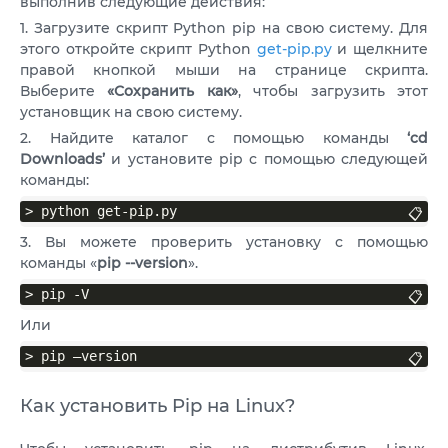
выполнив следующие действия:
1. Загрузите скрипт Python pip на свою систему. Для
этого откройте скрипт Python
get-pip.py
и щелкните
правой кнопкой мыши на странице скрипта.
Выберите
«Сохранить как»
, чтобы загрузить этот
установщик на свою систему.
2. Найдите каталог с помощью команды
‘cd
Downloads’
и установите pip с помощью следующей
команды:
> python get-pip.py
📋
3. Вы можете проверить установку с помощью
команды «
pip --version
».
> pip -V
📋
Или
> pip –version
📋
Как установить Pip на Linux?