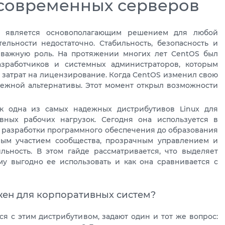
я современных серверов
ы является основополагающим решением для любой
льности недостаточно. Стабильность, безопасность и
 важную роль. На протяжении многих лет CentOS был
зработчиков и системных администраторов, которым
з затрат на лицензирование. Когда CentOS изменил свою
адежной альтернативы. Этот момент открыл возможности
ак одна из самых надежных дистрибутивов Linux для
вных рабочих нагрузок. Сегодня она используется в
и разработки программного обеспечения до образования
ным участием сообщества, прозрачным управлением и
ьность. В этом гайде рассматривается, что выделяет
ому выгодно ее использовать и как она сравнивается с
ажен для корпоративных систем?
я с этим дистрибутивом, задают один и тот же вопрос: