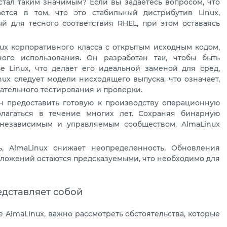
 стал таким значимым? Если вы задаетесь вопросом, что
ается в том, что это стабильный дистрибутив Linux,
 для тесного соответствия RHEL, при этом оставаясь
nux корпоративного класса с открытым исходным кодом,
ого использования. Он разработан так, чтобы быть
e Linux, что делает его идеальной заменой для сред,
nux следует модели нисходящего выпуска, что означает,
ательного тестирования и проверки.
н предоставить готовую к производству операционную
олагаться в течение многих лет. Сохраняя бинарную
 независимым и управляемым сообществом, AlmaLinux
ь, AlmaLinux снижает неопределенность. Обновления
иложений остаются предсказуемыми, что необходимо для
едставляет собой
е AlmaLinux, важно рассмотреть обстоятельства, которые