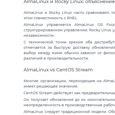
AlmaLinux и Rocky Linux: объяснен
AlmaLinux и Rocky Linux часто сравнивают, 
этом совместимость с RHEL.
AlmaLinux управляется AlmaLinux OS Fou
структурированном управлении. Rocky Linux
независимости.
С технической точки зрения оба дистрибут
отмечается за быструю доставку обновлени
выбор между ними обычно зависит от филос
различий в производительности.
AlmaLinux vs CentOS Stream
Многие организации, переходящие на AlmaLi
имеет решающее значение.
CentOS Stream действует как предварительны
Он получает обновления до их окончательной
неопределенность в производственные рабоч
AlmaLinux следует традиционной модели. Обн