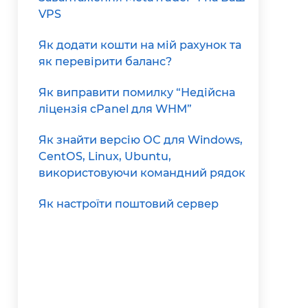
VPS
Як додати кошти на мій рахунок та
як перевірити баланс?
Як виправити помилку “Недійсна
ліцензія cPanel для WHM”
Як знайти версію ОС для Windows,
CentOS, Linux, Ubuntu,
використовуючи командний рядок
Як настроїти поштовий сервер