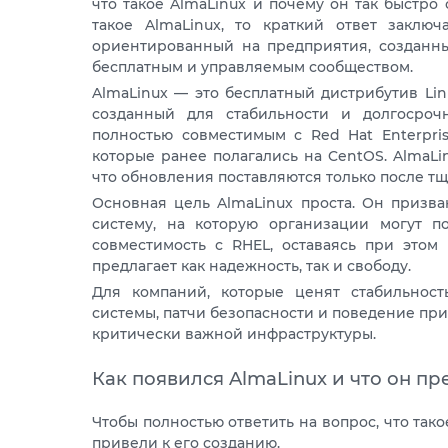
что такое AlmaLinux и почему он так быстро
такое AlmaLinux, то краткий ответ заключ
ориентированный на предприятия, созданный
бесплатным и управляемым сообществом.
AlmaLinux — это бесплатный дистрибутив Li
созданный для стабильности и долгосрочн
полностью совместимым с Red Hat Enterpris
которые ранее полагались на CentOS. AlmaLi
что обновления поставляются только после тщ
Основная цель AlmaLinux проста. Он призва
систему, на которую организации могут п
совместимость с RHEL, оставаясь при этом
предлагает как надежность, так и свободу.
Для компаний, которые ценят стабильност
системы, патчи безопасности и поведение пр
критически важной инфраструктуры.
Как появился AlmaLinux и что он пр
Чтобы полностью ответить на вопрос, что тако
привели к его созданию.