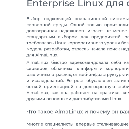
Enterprise Linux дл
Выбор подходящей операционной систем
серверной среды. Одной только производите
долгосрочная надежность играют не менее
стандартным выбором для предприятий, ра
требовалась Linux корпоративного уровня бе
модель разработки, отрасль начала поиск н
для AlmaLinux.
AlmaLinux быстро зарекомендовала себя к
серверов, облачных платформ и корпорати
различных отраслях, от веб-инфраструктуры 
и исследований. Ее рост обусловлен актив
четкой ориентацией на долгосрочную стабил
AlmaLinux, как она работает на практике, к
другими основными дистрибутивами Linux.
Что такое AlmaLinux и почему он в
Многие специалисты, впервые сталкивающиес