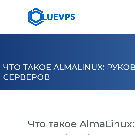
СЕРВЕРИ >
10 G
VPS ВЕЛИКОБРИТАНИЯ
КОЛОКЕЙШН
VPS США >
ЧТО ТАКОЕ ALMALINUX: РУК
VPS СИНГАПУР
СЕРВЕРОВ
VPS ГЕРМАНИЯ >
VPS КАНАДА
Что такое AlmaLinux