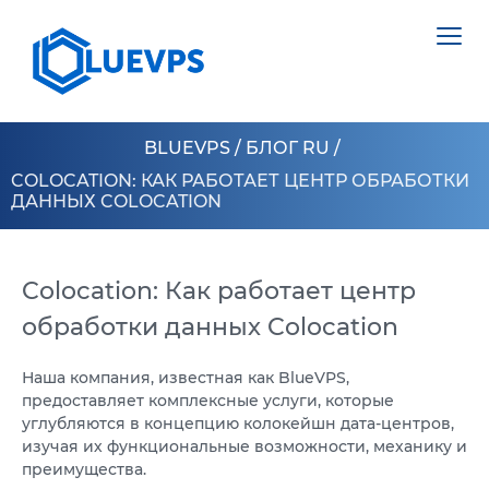
BLUEVPS
/
БЛОГ RU
/
COLOCATION: КАК РАБОТАЕТ ЦЕНТР ОБРАБОТКИ
ДАННЫХ COLOCATION
VPS ВЕЛИКОБРИТАНИЯ
VPS ШВЕЦИЯ
Colocation: Как работает центр
СЕРВЕРИ >
обработки данных Colocation
VPS ГОНКОНГ
ВИДІЛЕНИЙ СЕРВЕР НІДЕРЛАНДИ
VPS КИПР
Наша компания, известная как BlueVPS,
ВИДІЛЕНИЙ СЕРВЕР ПОЛЬЩА
предоставляет комплексные услуги, которые
VPS США >
углубляются в концепцию колокейшн дата-центров,
ВИДІЛЕНИЙ СЕРВЕР ЕСТОНІЯ
изучая их функциональные возможности, механику и
VPS ЛОС АНДЖЕЛЕС
ВИДІЛЕНИЙ СЕРВЕР КІПР
преимущества.