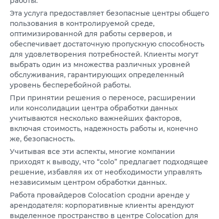
VPS ДЮСЕЛЬДОРФ
работы.
Эта услуга предоставляет безопасные центры общего
VPS ОАЭ
пользования в контролируемой среде,
оптимизированной для работы серверов, и
VPS ФРАНЦИЯ
обеспечивает достаточную пропускную способность
для удовлетворения потребностей. Клиенты могут
VPS БОЛГАРИЯ
выбрать один из множества различных уровней
обслуживания, гарантирующих определенный
уровень бесперебойной работы.
VPS КАНАДА
При принятии решения о переносе, расширении
VPS ПОЛЬША
или консолидации центра обработки данных
учитываются несколько важнейших факторов,
включая стоимость, надежность работы и, конечно
же, безопасность.
Учитывая все эти аспекты, многие компании
приходят к выводу, что “colo” предлагает подходящее
решение, избавляя их от необходимости управлять
независимым центром обработки данных.
Работа провайдеров Colocation сродни аренде у
арендодателя: корпоративные клиенты арендуют
выделенное пространство в центре Colocation для