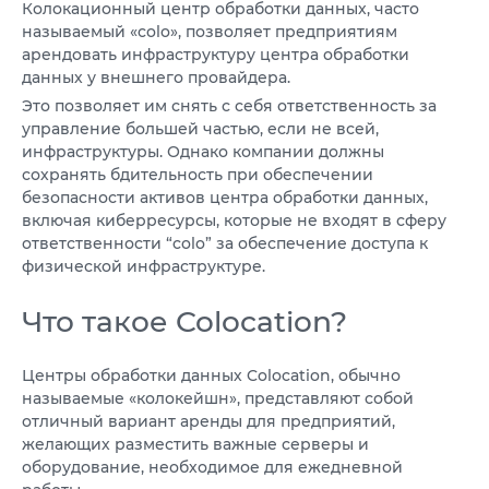
Колокационный центр обработки данных, часто
VPS АТЛАНТА
ШВЕЦІЯ
RU
называемый «colo», позволяет предприятиям
VPS АШБЕРН
арендовать инфраструктуру центра обработки
ГОНКОНГ
данных у внешнего провайдера.
VPS ИЗРАИЛЬ
Это позволяет им снять с себя ответственность за
10 GBPS VPS
управление большей частью, если не всей,
VPS ЭСТОНИЯ
ВИСОКОПРОДУКТИВНИЙ VPS
инфраструктуры. Однако компании должны
сохранять бдительность при обеспечении
СЛУЖБА ПОДДЕРЖКИ
VPS АВСТРАЛИЯ
безопасности активов центра обработки данных,
включая киберресурсы, которые не входят в сферу
КОЛОКЕЙШН
VPS СИНГАПУР
ответственности “colo” за обеспечение доступа к
физической инфраструктуре.
VPS ИТАЛИЯ
Что такое Colocation?
VPS ИСПАНИЯ
VPS НИДЕРЛАНДЫ
Центры обработки данных Colocation, обычно
называемые «колокейшн», представляют собой
VPS ГЕРМАНИЯ >
отличный вариант аренды для предприятий,
желающих разместить важные серверы и
VPS ФРАНКФУРТ
оборудование, необходимое для ежедневной