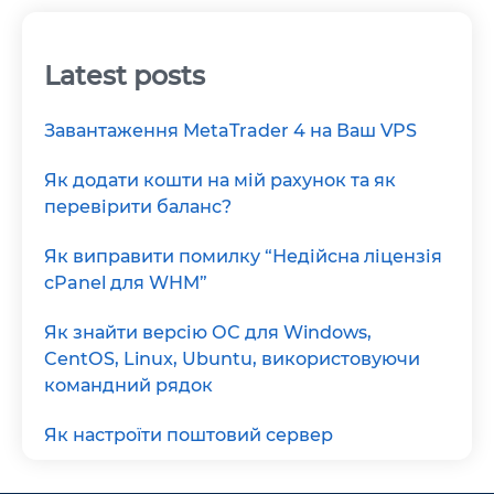
Latest posts
Завантаження MetaTrader 4 на Ваш VPS
Як додати кошти на мій рахунок та як
перевірити баланс?
Як виправити помилку “Недійсна ліцензія
cPanel для WHM”
Як знайти версію ОС для Windows,
CentOS, Linux, Ubuntu, використовуючи
командний рядок
Як настроїти поштовий сервер