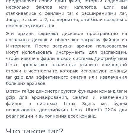
представляет собой один файл, который содержит
VPS АТЛАНТА
ШВЕЦІЯ
несколько файлов или каталогов. Если вы
RU
сталкивались с файлами tar с расширениями .tar,
VPS АШБЕРН
ГОНКОНГ
.tar.gz, .xz или .bz2, то, вероятно, они были созданы с
помощью утилиты .tar.
VPS ИЗРАИЛЬ
10 GBPS VPS
Эти архивы сжимают дисковое пространство на
VPS ЭСТОНИЯ
ВИСОКОПРОДУКТИВНИЙ VPS
локальных дисках и облегчают загрузку файлов из
Интернета. После загрузки архива пользователи
СЛУЖБА ПОДДЕРЖКИ
VPS АВСТРАЛИЯ
могут использовать инструменты для распаковки,
чтобы извлечь файлы в свои системы. Дистрибутивы
КОЛОКЕЙШН
VPS СИНГАПУР
Linux предлагают различные утилиты командной
строки, в частности те, которые используют команду
VPS ИТАЛИЯ
tar gzip для эффективного сжатия или извлечения
больших архивов.
VPS ИСПАНИЯ
В этом гайде демонстрируются функции команд tar и
gzip для архивирования, сжатия и извлечения
VPS НИДЕРЛАНДЫ
файлов в системах Linux. Здесь мы будем
VPS ГЕРМАНИЯ >
использовать дистрибутив Linux Ubuntu 22.04 для
реализации и выполнения всех команд.
VPS ФРАНКФУРТ
Что такое tar?