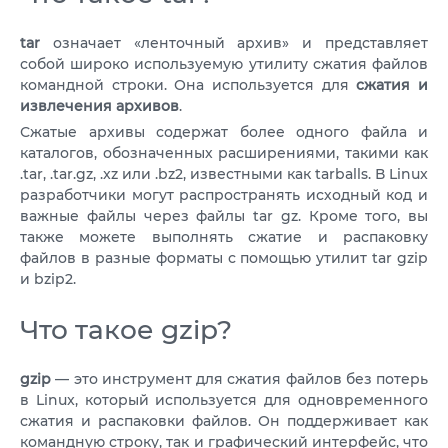
VPS ДЮСЕЛЬДОРФ
VPS ОАЭ
tar
означает «ленточный архив» и представляет
собой широко используемую утилиту сжатия файлов
VPS ФРАНЦИЯ
командной строки. Она используется для
сжатия и
извлечения архивов
.
VPS БОЛГАРИЯ
Сжатые архивы содержат более одного файла и
каталогов, обозначенных расширениями, такими как
.tar, .tar.gz, .xz или .bz2, известными как tarballs. В Linux
VPS КАНАДА
разработчики могут распространять исходный код и
VPS ПОЛЬША
важные файлы через файлы tar gz. Кроме того, вы
также можете выполнять сжатие и распаковку
файлов в разные форматы с помощью утилит tar gzip
и bzip2.
Что такое gzip?
gzip
— это инструмент для сжатия файлов без потерь
в Linux, который используется для одновременного
сжатия и распаковки файлов. Он поддерживает как
командную строку, так и графический интерфейс, что