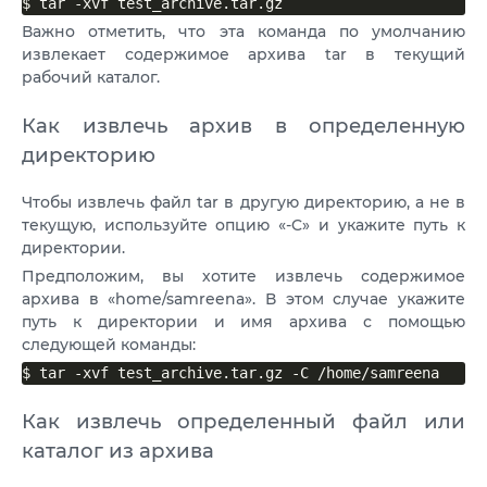
$ tar -xvf test_archive.tar.gz
Важно отметить, что эта команда по умолчанию
извлекает содержимое архива tar в текущий
рабочий каталог.
Как извлечь архив в определенную
директорию
Чтобы извлечь файл tar в другую директорию, а не в
текущую, используйте опцию «-C» и укажите путь к
директории.
Предположим, вы хотите извлечь содержимое
архива в «home/samreena». В этом случае укажите
путь к директории и имя архива с помощью
следующей команды:
$ tar -xvf test_archive.tar.gz -C /home/samreena
Как извлечь определенный файл или
каталог из архива