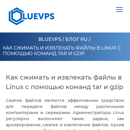
BLUEVPS
/
БЛОГ RU
/
КАК СЖИМАТЬ И ИЗВЛЕКАТЬ ФАЙЛЫ В LINUX С
ПОМОЩЬЮ КОМАНД TAR И GZIP
VPS ВЕЛИКОБРИТАНИЯ
VPS ШВЕЦИЯ
Как сжимать и извлекать файлы в
СЕРВЕРИ >
Linux с помощью команд tar и gzip
VPS ГОНКОНГ
ВИДІЛЕНИЙ СЕРВЕР НІДЕРЛАНДИ
VPS КИПР
Сжатие файлов является эффективным средством
ВИДІЛЕНИЙ СЕРВЕР ПОЛЬЩА
для передачи файлов между различными
VPS США >
компьютерами и серверами. Администраторы Linux
ВИДІЛЕНИЙ СЕРВЕР ЕСТОНІЯ
регулярно выполняют такие задачи, как
VPS ЛОС АНДЖЕЛЕС
ВИДІЛЕНИЙ СЕРВЕР КІПР
архивирование, сжатие и извлечение файлов. Архив