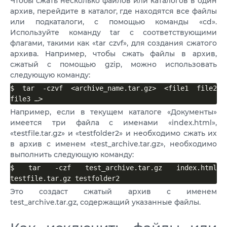
Чтобы сжать несколько файлов или каталогов в один
архив, перейдите в каталог, где находятся все файлы
или подкаталоги, с помощью команды «cd».
Используйте команду tar с соответствующими
флагами, такими как «tar czvf», для создания сжатого
архива. Например, чтобы сжать файлы в архив,
сжатый с помощью gzip, можно использовать
следующую команду:
$ tar -czvf <archive_name.tar.gz> <file1 file2 
file3 …>
Например, если в текущем каталоге «Документы»
имеется три файла с именами «index.html»,
«testfile.tar.gz» и «testfolder2» и необходимо сжать их
в архив с именем «test_archive.tar.gz», необходимо
выполнить следующую команду:
$ tar -czf test_archive.tar.gz index.html 
testfile.tar.gz testfolder2
Это создаст сжатый архив с именем
test_archive.tar.gz, содержащий указанные файлы.