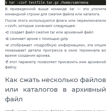
$ tar -czvf testfile.tar.gz /home/samreena
В приведенной выше команде tar — это утилита
командной строки для сжатия файла или каталога.
После этого используются флаги или переключатели
«-czvf», которые означают следующее:
-c:
создает файл сжатия tar или архивный файл
-z:
сжимает архив с помощью gzip
-v:
отображает «подробную информацию», эта опция
показывает детали прогресса в окне терминала во
время создания архива.
-f:
этот параметр позволяет присвоить имя архивной
файлу.
Как сжать несколько файлов
или каталогов в архивный
файл