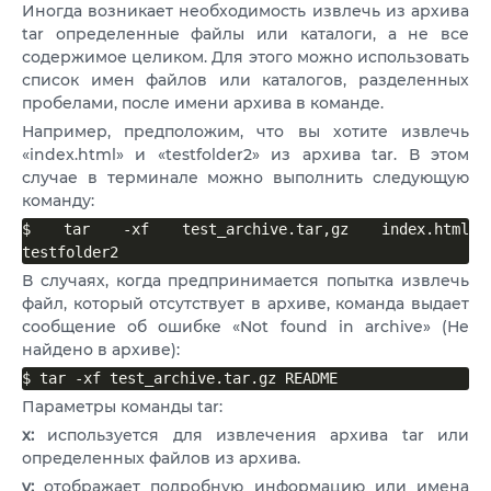
Иногда возникает необходимость извлечь из архива
tar определенные файлы или каталоги, а не все
содержимое целиком. Для этого можно использовать
список имен файлов или каталогов, разделенных
пробелами, после имени архива в команде.
Например, предположим, что вы хотите извлечь
«index.html» и «testfolder2» из архива tar. В этом
случае в терминале можно выполнить следующую
команду:
$ tar -xf test_archive.tar,gz index.html 
testfolder2
В случаях, когда предпринимается попытка извлечь
файл, который отсутствует в архиве, команда выдает
сообщение об ошибке «Not found in archive» (Не
найдено в архиве):
$ tar -xf test_archive.tar.gz README
Параметры команды tar:
x:
используется для извлечения архива tar или
определенных файлов из архива.
v:
отображает подробную информацию или имена