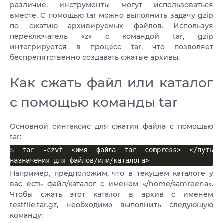
различие, инструменты могут использоваться
вместе. С помощью tar можно выполнить задачу gzip
по сжатию архивируемых файлов. Используя
переключатель «z» с командой tar, gzip
интегрируется в процесс tar, что позволяет
беспрепятственно создавать сжатые архивы.
Как сжать файл или каталог
с помощью команды tar
Основной синтаксис для сжатия файла с помощью
tar:
$ tar -czvf <имя файла tar compress> </путь 
назначения для файлов/или/каталога>
Например, предположим, что в текущем каталоге у
вас есть файл/каталог с именем «/home/samreena».
Чтобы сжать этот каталог в архив с именем
testfile.tar.gz, необходимо выполнить следующую
команду: