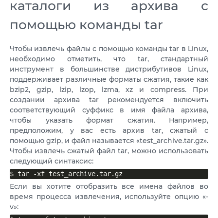
каталоги из архива с
помощью команды tar
Чтобы извлечь файлы с помощью команды tar в Linux,
необходимо отметить, что tar, стандартный
инструмент в большинстве дистрибутивов Linux,
поддерживает различные форматы сжатия, такие как
bzip2, gzip, lzip, lzop, lzma, xz и compress. При
создании архива tar рекомендуется включить
соответствующий суффикс в имя файла архива,
чтобы указать формат сжатия. Например,
предположим, у вас есть архив tar, сжатый с
помощью gzip, и файл называется «test_archive.tar.gz».
Чтобы извлечь сжатый файл tar, можно использовать
следующий синтаксис:
$ tar -xf test_archive.tar.gz
Если вы хотите отобразить все имена файлов во
время процесса извлечения, используйте опцию «-
v»: