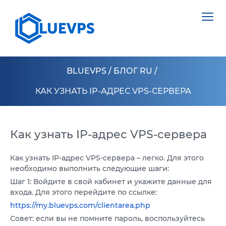
BLUEVPS
/
БЛОГ RU
/
КАК УЗНАТЬ IP-АДРЕС VPS-СЕРВЕРА
VPS ВЕЛИКОБРИТАНИЯ
VPS ШВЕЦИЯ
Как узнать IP-адрес VPS-сервера
СЕРВЕРИ >
VPS ГОНКОНГ
ВИДІЛЕНИЙ СЕРВЕР НІДЕРЛАНДИ
Как узнать IP-адрес VPS-сервера – легко. Для этого
необходимо выполнить следующие шаги:
VPS КИПР
ВИДІЛЕНИЙ СЕРВЕР ПОЛЬЩА
Шаг 1: Войдите в свой кабинет и укажите данные для
VPS США >
входа. Для этого перейдите по ссылке:
ВИДІЛЕНИЙ СЕРВЕР ЕСТОНІЯ
https://my.bluevps.com/clientarea.php
VPS ЛОС АНДЖЕЛЕС
ВИДІЛЕНИЙ СЕРВЕР КІПР
Совет: если вы не помните пароль, воспользуйтесь