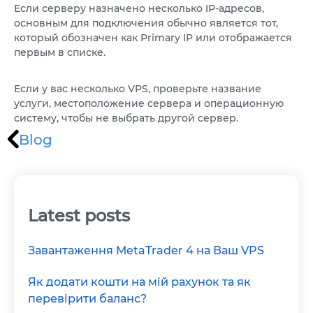
VPS ДЮСЕЛЬДОРФ
Если серверу назначено несколько IP-адресов,
основным для подключения обычно является тот,
VPS ОАЭ
который обозначен как Primary IP или отображается
первым в списке.
VPS ФРАНЦИЯ
Если у вас несколько VPS, проверьте название
VPS БОЛГАРИЯ
услуги, местоположение сервера и операционную
систему, чтобы не выбрать другой сервер.
VPS КАНАДА
Blog
VPS ПОЛЬША
Latest posts
Завантаження MetaTrader 4 на Ваш VPS
Як додати кошти на мій рахунок та як
перевірити баланс?