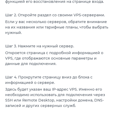
функцией его восстановления на странице входа.
VPS АТЛАНТА
ШВЕЦІЯ
RU
VPS АШБЕРН
Шаг 2. Откройте раздел со своими VPS-серверами.
ГОНКОНГ
Если у вас несколько серверов, обратите внимание
VPS ИЗРАИЛЬ
10 GBPS VPS
на их названия или тарифные планы, чтобы выбрать
нужный.
VPS ЭСТОНИЯ
ВИСОКОПРОДУКТИВНИЙ VPS
СЛУЖБА ПОДДЕРЖКИ
VPS АВСТРАЛИЯ
Шаг 3. Нажмите на нужный сервер.
КОЛОКЕЙШН
Откроется страница с подробной информацией о
VPS СИНГАПУР
VPS, где отображаются основные параметры и
данные для подключения.
VPS ИТАЛИЯ
VPS ИСПАНИЯ
Шаг 4. Прокрутите страницу вниз до блока с
информацией о сервере.
VPS НИДЕРЛАНДЫ
Здесь будет указан ваш IP-адрес VPS. Именно его
необходимо использовать для подключения через
VPS ГЕРМАНИЯ >
SSH или Remote Desktop, настройки домена, DNS-
записей и других серверных служб.
VPS ФРАНКФУРТ