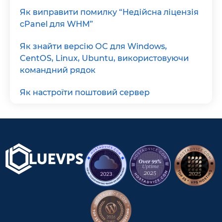
Як виправити помилку “Недійсна ліцензія
cPanel для WHM”
Як знайти версію ОС для Windows,
CentOS, Linux, Ubuntu, використовуючи
командний рядок
Як настроїти поштовий сервер