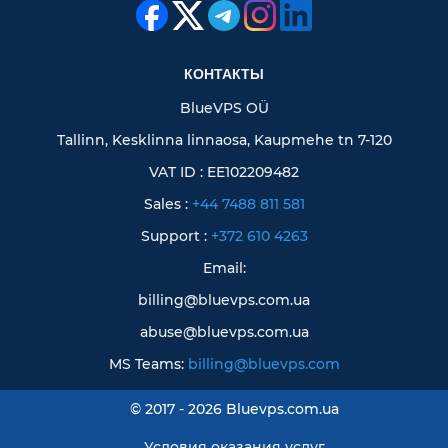
КОНТАКТЫ
BlueVPS OÜ
Tallinn, Kesklinna linnaosa, Kaupmehe tn 7-120
VAT ID : EE102209482
Sales :
+44 7488 811 581
Support :
+372 610 4263
Email:
billing@bluevps.com.ua
abuse@bluevps.com.ua
MS Teams:
billing@bluevps.com
© 2017 - 2026 Bluevps.com.ua
Условия оказания услуг