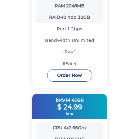
RAM
2048MB
RAID-10 hdd
30GB
Port
1 Gbps
Bandwidth
Unlimited
IPv4
1
IPv6
4
Order Now
bKVM 4096
$
24.99
/mo
CPU
4x2.66Ghz