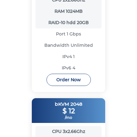
CPU
2x2.66Ghz
RAM
1024MB
RAID-10 hdd
20GB
Port
1 Gbps
Bandwidth
Unlimited
IPv4
1
IPv6
4
Order Now
bKVM 2048
$
12
/mo
CPU
3x2.66Ghz