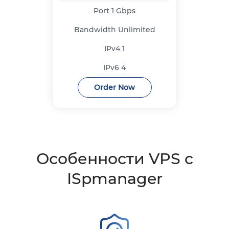
Port
1 Gbps
Bandwidth
Unlimited
IPv4
1
IPv6
4
Order Now
Особенности VPS c
ISpmanager