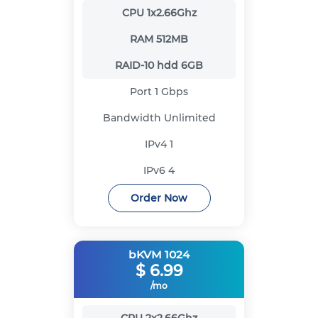
CPU
1x2.66Ghz
RAM
512MB
RAID-10 hdd
6GB
Port
1 Gbps
Bandwidth
Unlimited
IPv4
1
IPv6
4
Order Now
bKVM 1024
$
6.99
/mo