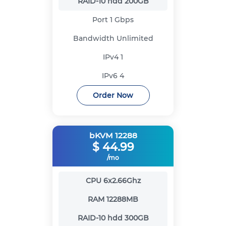
RAID-10 hdd
200GB
Port
1 Gbps
Bandwidth
Unlimited
IPv4
1
IPv6
4
Order Now
bKVM 12288
$
44.99
/mo
CPU
6x2.66Ghz
RAM
12288MB
RAID-10 hdd
300GB