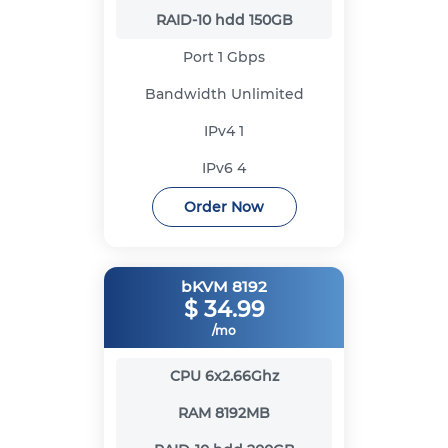
RAID-10 hdd
150GB
Port
1 Gbps
Bandwidth
Unlimited
IPv4
1
IPv6
4
Order Now
bKVM 8192
$
34.99
/mo
CPU
6x2.66Ghz
RAM
8192MB