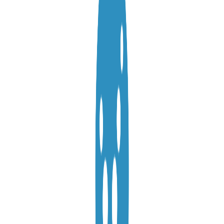
VPS АТЛАНТА
ШВЕЦІЯ
RU
VPS АШБЕРН
ГОНКОНГ
VPS ИЗРАИЛЬ
10 GBPS VPS
VPS ЭСТОНИЯ
ВИСОКОПРОДУКТИВНИЙ VPS
СЛУЖБА ПОДДЕРЖКИ
VPS АВСТРАЛИЯ
КОЛОКЕЙШН
VPS СИНГАПУР
VPS ИТАЛИЯ
VPS ИСПАНИЯ
VPS НИДЕРЛАНДЫ
VPS ГЕРМАНИЯ >
VPS ФРАНКФУРТ