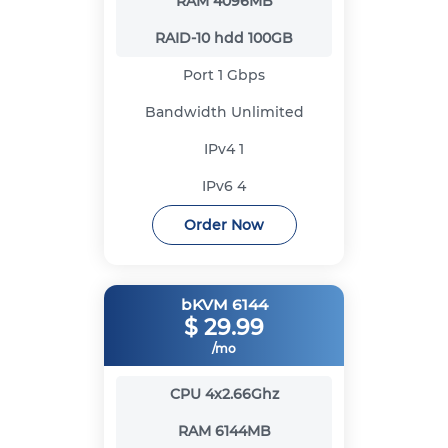
RAM
4096MB
RAID-10 hdd
100GB
Port
1 Gbps
Bandwidth
Unlimited
IPv4
1
IPv6
4
Order Now
bKVM 6144
$
29.99
/mo
CPU
4x2.66Ghz
RAM
6144MB