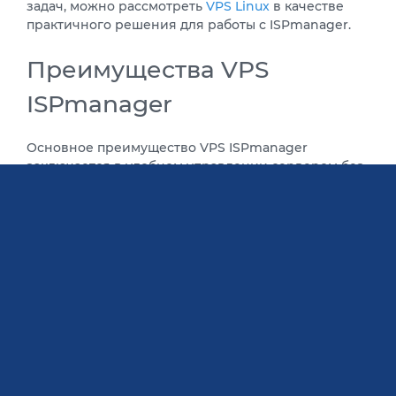
задач, можно рассмотреть
VPS Linux
в качестве
практичного решения для работы с ISPmanager.
Преимущества VPS
ISPmanager
Основное преимущество VPS ISPmanager
заключается в удобном управлении сервером без
лишних сложностей. Панель позволяет быстро
выполнять типовые действия, которые часто
требуются при работе с сайтами. Вы можете
добавить домен, создать базу данных, загрузить
файлы, подключить SSL-сертификат, создать
почтовый ящик или изменить настройки PHP
через единый интерфейс.
ISPmanager также удобен для управления
несколькими проектами. Вы можете
структурировать сайты, настраивать права доступа,
управлять резервными копиями и отслеживать