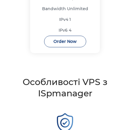
Bandwidth
Unlimited
IPv4
1
IPv6
4
Order Now
Особливості VPS з
ISpmanager