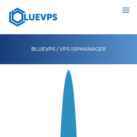
BLUEVPS
/
VPS ISPMANAGER
VPS ВЕЛИКОБРИТАНІЯ
VPS ШВЕЦІЯ
СЕРВЕРИ >
VPS ГОНКОНГ
НІДЕРЛАНДИ
VPS КІПР
ПОЛЬЩА
VPS США >
ЕСТОНІЯ
VPS ЛОС АНДЖЕЛЕС
КІПР