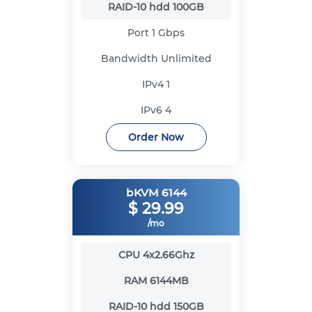
RAID-10 hdd
100GB
Port
1 Gbps
Bandwidth
Unlimited
IPv4
1
IPv6
4
Order Now
bKVM 6144
$
29.99
/mo
CPU
4x2.66Ghz
RAM
6144MB
RAID-10 hdd
150GB