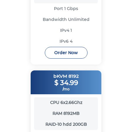
Port
1 Gbps
Bandwidth
Unlimited
IPv4
1
IPv6
4
Order Now
bKVM 8192
$
34.99
/mo
CPU
6x2.66Ghz
RAM
8192MB
RAID-10 hdd
200GB