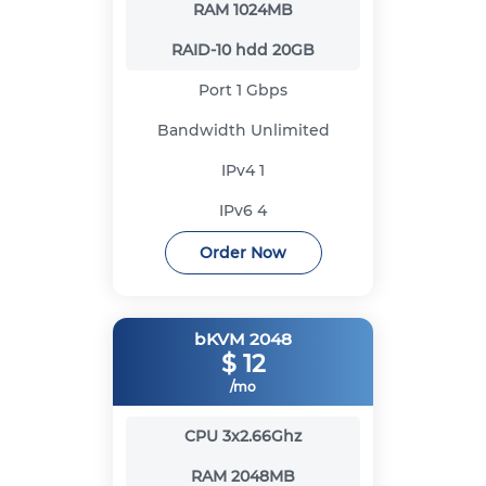
RAM
1024MB
RAID-10 hdd
20GB
Port
1 Gbps
Bandwidth
Unlimited
IPv4
1
IPv6
4
Order Now
bKVM 2048
$
12
/mo
CPU
3x2.66Ghz
RAM
2048MB