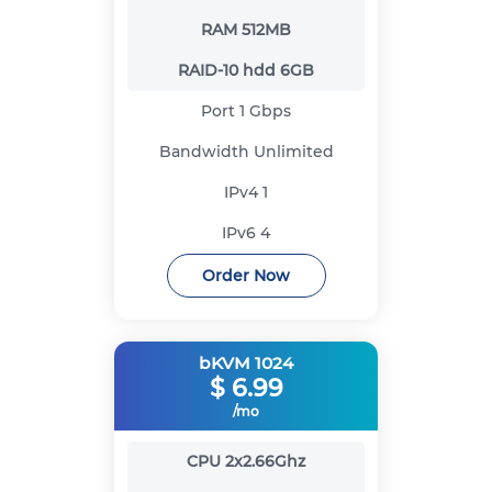
RAM
512MB
RAID-10 hdd
6GB
Port
1 Gbps
Bandwidth
Unlimited
IPv4
1
IPv6
4
Order Now
bKVM 1024
$
6.99
/mo
CPU
2x2.66Ghz