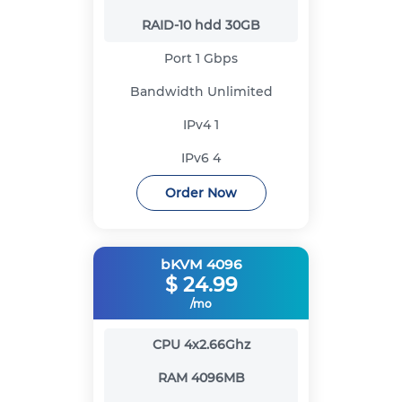
RAID-10 hdd
30GB
Port
1 Gbps
Bandwidth
Unlimited
IPv4
1
IPv6
4
Order Now
bKVM 4096
$
24.99
/mo
CPU
4x2.66Ghz
RAM
4096MB