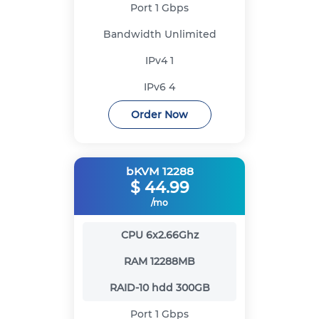
Port
1 Gbps
Bandwidth
Unlimited
IPv4
1
IPv6
4
Order Now
bKVM 12288
$
44.99
/mo
CPU
6x2.66Ghz
RAM
12288MB
RAID-10 hdd
300GB
Port
1 Gbps