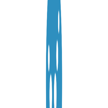
VPS АТЛАНТА
ШВЕЦІЯ
UA
VPS АШБЕРН
ГОНКОНГ
VPS ІЗРАЇЛЬ
10 GBPS VPS
VPS ЕСТОНІЯ
ВИСОКОПРОДУКТИВНИЙ VPS
СЛУЖБА ПІДТРИМКИ
VPS АВСТРАЛІЯ
КОЛОКЕЙШН
VPS СІНГАПУР
VPS TELEGRAM-БОТ
VPS ІТАЛІЯ
VPS ІСПАНІЯ
VPS НІДЕРЛАНДИ
VPS НІМЕЧЧИНА >
VPS ФРАНКФУРТ