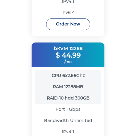
IPv4
1
IPv6
4
Order Now
bKVM 12288
$
44.99
/mo
CPU
6x2.66Ghz
RAM
12288MB
RAID-10 hdd
300GB
Port
1 Gbps
Bandwidth
Unlimited
IPv4
1