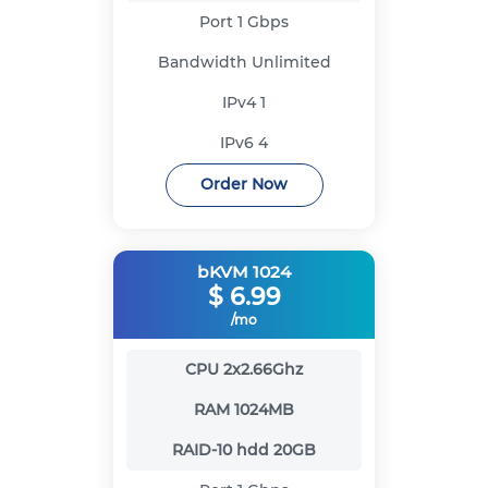
Port
1 Gbps
Bandwidth
Unlimited
IPv4
1
IPv6
4
Order Now
bKVM 1024
$
6.99
/mo
CPU
2x2.66Ghz
RAM
1024MB
RAID-10 hdd
20GB