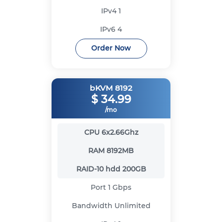
IPv4
1
IPv6
4
Order Now
bKVM 8192
$
34.99
/mo
CPU
6x2.66Ghz
RAM
8192MB
RAID-10 hdd
200GB
Port
1 Gbps
Bandwidth
Unlimited