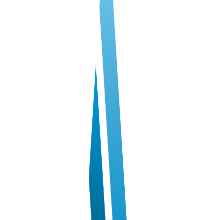
VPS АТЛАНТА
ШВЕЦІЯ
UA
VPS АШБЕРН
ГОНКОНГ
VPS ІЗРАЇЛЬ
10 GBPS VPS
VPS ЕСТОНІЯ
ВИСОКОПРОДУКТИВНИЙ VPS
СЛУЖБА ПІДТРИМКИ
VPS АВСТРАЛІЯ
КОЛОКЕЙШН
VPS СІНГАПУР
VPS TELEGRAM-БОТ
VPS ІТАЛІЯ
VPS ІСПАНІЯ
VPS НІДЕРЛАНДИ
VPS НІМЕЧЧИНА >
VPS ФРАНКФУРТ