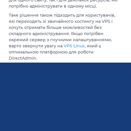
для одного сайту, так і для декількох ресурсів, які
потрібно адмініструвати в одному місці.
Таке рішення також підходить для користувачів,
які переходять зі звичайного хостингу на VPS і
хочуть отримати більше можливостей без
складного адміністрування. Якщо потрібен
окремий сервер з гнучкими налаштуваннями,
варто звернути увагу на
VPS Linux
, який є
оптимальною платформою для роботи
DirectAdmin.
Переваги VPS DirectAdmin
Однією з головних переваг DirectAdmin є висока
швидкість роботи та невелике споживання
серверних ресурсів. Панель не створює значного
навантаження на систему, тому більше ресурсів
залишається безпосередньо для сайтів і сервісів.
Через DirectAdmin можна швидко створювати
нові сайти, керувати користувачами, працювати з