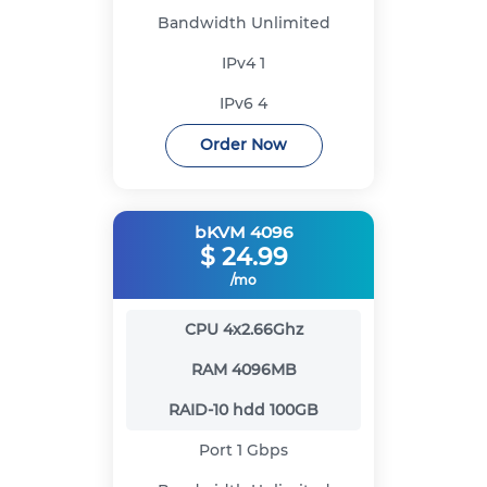
Bandwidth
Unlimited
IPv4
1
IPv6
4
Order Now
bKVM 4096
$
24.99
/mo
CPU
4x2.66Ghz
RAM
4096MB
RAID-10 hdd
100GB
Port
1 Gbps