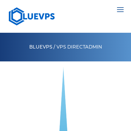
BLUEVPS
/
VPS DIRECTADMIN
VPS ВЕЛИКОБРИТАНІЯ
VPS ШВЕЦІЯ
СЕРВЕРИ >
VPS ГОНКОНГ
НІДЕРЛАНДИ
VPS КІПР
ПОЛЬЩА
VPS США >
ЕСТОНІЯ
VPS ЛОС АНДЖЕЛЕС
КІПР