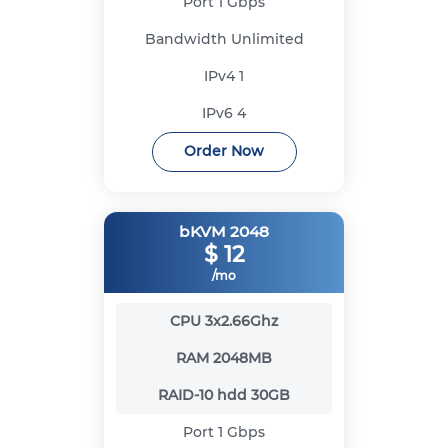
Port
1 Gbps
Bandwidth
Unlimited
IPv4
1
IPv6
4
Order Now
bKVM 2048
$
12
/mo
CPU
3x2.66Ghz
RAM
2048MB
RAID-10 hdd
30GB
Port
1 Gbps