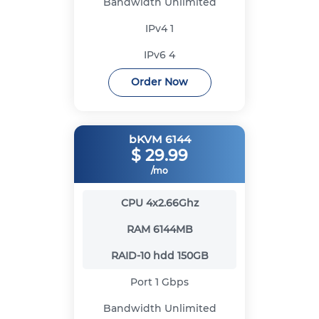
Bandwidth
Unlimited
IPv4
1
IPv6
4
Order Now
bKVM 6144
$
29.99
/mo
CPU
4x2.66Ghz
RAM
6144MB
RAID-10 hdd
150GB
Port
1 Gbps
Bandwidth
Unlimited