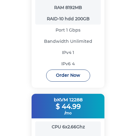
RAM
8192MB
RAID-10 hdd
200GB
Port
1 Gbps
Bandwidth
Unlimited
IPv4
1
IPv6
4
Order Now
bKVM 12288
$
44.99
/mo
CPU
6x2.66Ghz