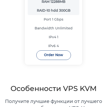
RAM
12288MB
RAID-10 hdd
300GB
Port
1 Gbps
Bandwidth
Unlimited
IPv4
1
IPv6
4
Order Now
Особенности VPS KVM
Получите лучшие функции от лучшего