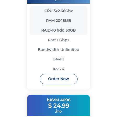
CPU
3x2.66Ghz
RAM
2048MB
RAID-10 hdd
30GB
Port
1 Gbps
Bandwidth
Unlimited
IPv4
1
IPv6
4
Order Now
bKVM 4096
$
24.99
/mo