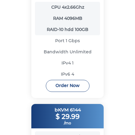
CPU
4x2.66Ghz
RAM
4096MB
RAID-10 hdd
100GB
Port
1 Gbps
Bandwidth
Unlimited
IPv4
1
IPv6
4
Order Now
bKVM 6144
$
29.99
/mo