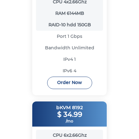
CPU
4x2.66Ghz
RAM
6144MB
RAID-10 hdd
150GB
Port
1 Gbps
Bandwidth
Unlimited
IPv4
1
IPv6
4
Order Now
bKVM 8192
$
34.99
/mo
CPU
6x2.66Ghz