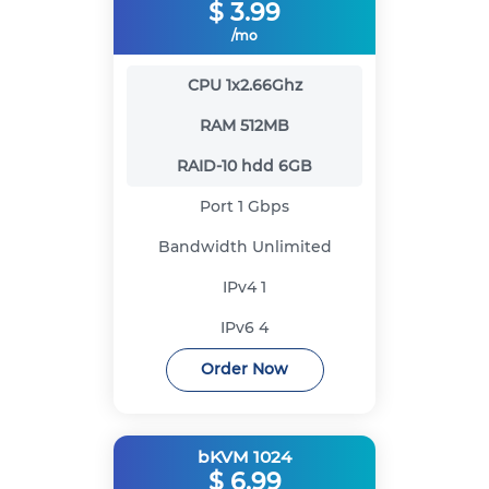
$
3.99
/mo
CPU
1x2.66Ghz
RAM
512MB
RAID-10 hdd
6GB
Port
1 Gbps
Bandwidth
Unlimited
IPv4
1
IPv6
4
Order Now
bKVM 1024
$
6.99