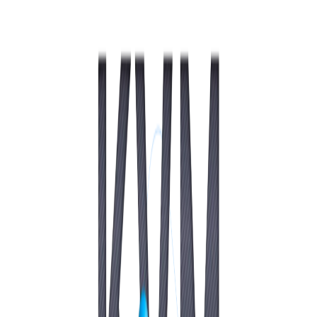
VPS АТЛАНТА
ШВЕЦІЯ
RU
VPS АШБЕРН
ГОНКОНГ
VPS ИЗРАИЛЬ
10 GBPS VPS
VPS ЭСТОНИЯ
ВИСОКОПРОДУКТИВНИЙ VPS
СЛУЖБА ПОДДЕРЖКИ
VPS АВСТРАЛИЯ
КОЛОКЕЙШН
VPS СИНГАПУР
VPS ИТАЛИЯ
VPS ИСПАНИЯ
VPS НИДЕРЛАНДЫ
VPS ГЕРМАНИЯ >
VPS ФРАНКФУРТ