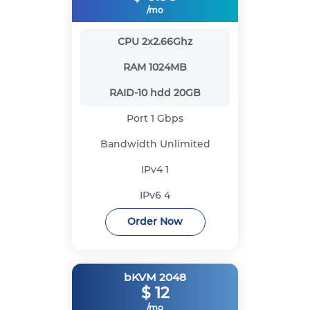
/mo
CPU
2x2.66Ghz
RAM
1024MB
RAID-10 hdd
20GB
Port
1 Gbps
Bandwidth
Unlimited
IPv4
1
IPv6
4
Order Now
bKVM 2048
$
12
/mo