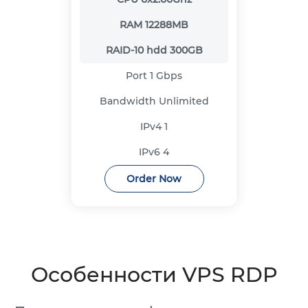
RAM
12288MB
RAID-10 hdd
300GB
Port
1 Gbps
Bandwidth
Unlimited
IPv4
1
IPv6
4
Order Now
Особенности VPS RDP