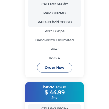
CPU
6x2.66Ghz
RAM
8192MB
RAID-10 hdd
200GB
Port
1 Gbps
Bandwidth
Unlimited
IPv4
1
IPv6
4
Order Now
bKVM 12288
$
44.99
/mo
CPU
6x2.66Ghz