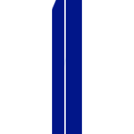
VPS АТЛАНТА
ШВЕЦІЯ
RU
VPS АШБЕРН
ГОНКОНГ
VPS ИЗРАИЛЬ
10 GBPS VPS
VPS ЭСТОНИЯ
ВИСОКОПРОДУКТИВНИЙ VPS
СЛУЖБА ПОДДЕРЖКИ
VPS АВСТРАЛИЯ
КОЛОКЕЙШН
VPS СИНГАПУР
VPS ИТАЛИЯ
VPS ИСПАНИЯ
VPS НИДЕРЛАНДЫ
VPS ГЕРМАНИЯ >
VPS ФРАНКФУРТ