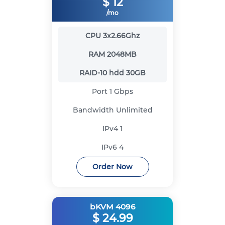
$
12
/mo
CPU
3x2.66Ghz
RAM
2048MB
RAID-10 hdd
30GB
Port
1 Gbps
Bandwidth
Unlimited
IPv4
1
IPv6
4
Order Now
bKVM 4096
$
24.99