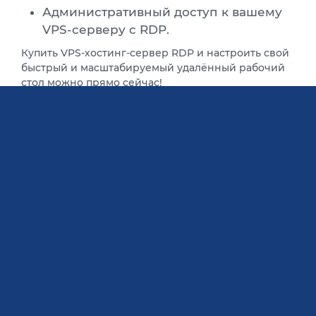
Административный доступ к вашему
VPS-серверу с RDP.
Купить VPS-хостинг-сервер RDP и настроить свой
быстрый и масштабируемый удалённый рабочий
стол можно прямо сейчас!
Цена на VPS-хостинг-
сервер RDP
BlueVPS стремится сделать пользование услугами
максимально удобным. Оплата по мере
использования с фиксированными
ежеквартальными платежами. Цена на VPS-
хостинг-сервер RDP прозрачна и стабильна.
Нет никаких сложных ценовых моментов и
доначислений по истечении срока действия.
Никаких скрытых ценовых строк. Каждое
предложение на нашем веб-сайте отражает