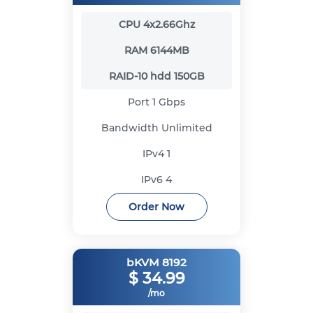
CPU
4x2.66Ghz
RAM
6144MB
RAID-10 hdd
150GB
Port
1 Gbps
Bandwidth
Unlimited
IPv4
1
IPv6
4
Order Now
bKVM 8192
$
34.99
/mo