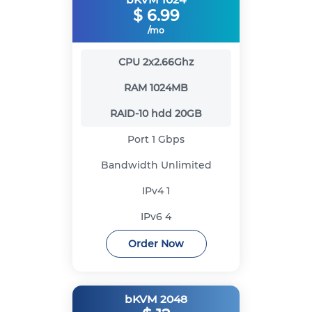
$
6.99
/mo
CPU
2x2.66Ghz
RAM
1024MB
RAID-10 hdd
20GB
Port
1 Gbps
Bandwidth
Unlimited
IPv4
1
IPv6
4
Order Now
bKVM 2048