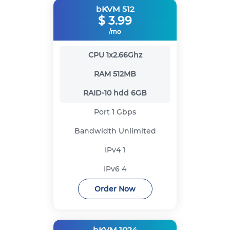
bKVM 512
$
3.99
/mo
CPU
1x2.66Ghz
RAM
512MB
RAID-10 hdd
6GB
Port
1 Gbps
Bandwidth
Unlimited
IPv4
1
IPv6
4
Order Now
bKVM 1024