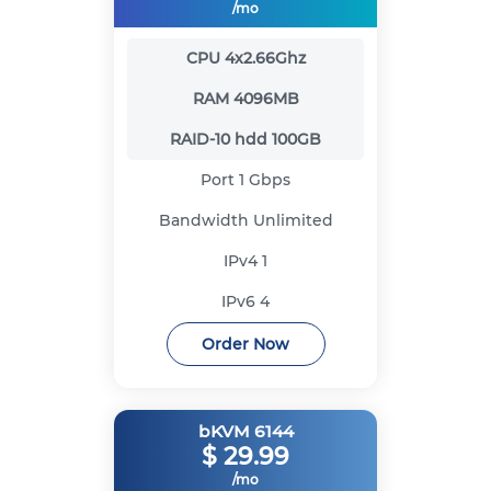
/mo
CPU
4x2.66Ghz
RAM
4096MB
RAID-10 hdd
100GB
Port
1 Gbps
Bandwidth
Unlimited
IPv4
1
IPv6
4
Order Now
bKVM 6144
$
29.99
/mo