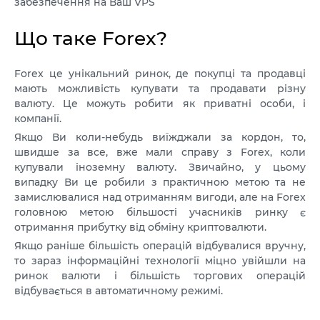
забезпечення на Ваш VPS
VPS АТЛАНТА
ШВЕЦІЯ
UA
Що таке Forex?
VPS АШБЕРН
ГОНКОНГ
VPS ІЗРАЇЛЬ
10 GBPS VPS
Forex це унікальний ринок, де покупці та продавці
мають можливість купувати та продавати різну
VPS ЕСТОНІЯ
ВИСОКОПРОДУКТИВНИЙ VPS
валюту. Це можуть робити як приватні особи, і
компанії.
СЛУЖБА ПІДТРИМКИ
VPS АВСТРАЛІЯ
Якщо Ви коли-небудь виїжджали за кордон, то,
КОЛОКЕЙШН
VPS СІНГАПУР
швидше за все, вже мали справу з Forex, коли
купували іноземну валюту. Звичайно, у цьому
VPS TELEGRAM-БОТ
VPS ІТАЛІЯ
випадку Ви це робили з практичною метою та не
замислювалися над отриманням вигоди, але на Forex
VPS ІСПАНІЯ
головною метою більшості учасників ринку є
отримання прибутку від обміну криптовалюти.
VPS НІДЕРЛАНДИ
Якщо раніше більшість операцій відбувалися вручну,
то зараз інформаційні технології міцно увійшли на
VPS НІМЕЧЧИНА >
ринок валюти і більшість торгових операцій
відбувається в автоматичному режимі.
VPS ФРАНКФУРТ