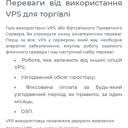
VPS ДЮСЕЛЬДОРФ
Переваги від використання
VPS ОАЕ
VPS для торгівлі
VPS ФРАНЦІЯ
При використанні VPS, або Віртуального Приватного
Сервера, Ви отримуєте низку незаперечних переваг.
VPS БОЛГАРІЯ
Перш за все, VPS є сервером, який має необхідне
апаратне забезпечення,
емулює роботу окремого
VPS КАНАДА
фізичного сервера
і має наступний набір переваг:
Робота, яка залежить від інших опцій
VPS ПОЛЬЩА
VPS;
Узгоджений обсяг простору;
Фіксована оплата за будь-який
узгоджений період, як правило, за один
місяць;
ОЗП.
VPS використовує незалежне джерело живлення.