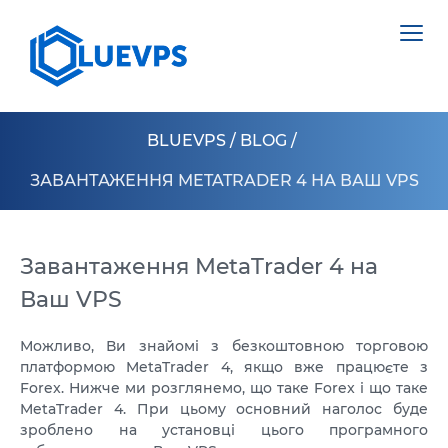
BLUEVPS
/
BLOG
/
ЗАВАНТАЖЕННЯ METATRADER 4 НА ВАШ VPS
VPS ВЕЛИКОБРИТАНІЯ
VPS ШВЕЦІЯ
Завантаження MetaTrader 4 на
СЕРВЕРИ >
Ваш VPS
VPS ГОНКОНГ
НІДЕРЛАНДИ
VPS КІПР
Можливо, Ви знайомі з безкоштовною торговою
ПОЛЬЩА
платформою MetaTrader 4, якщо вже працюєте з
VPS США >
Forex. Нижче ми розглянемо, що таке Forex і що таке
ЕСТОНІЯ
MetaTrader 4. При цьому основний наголос буде
VPS ЛОС АНДЖЕЛЕС
КІПР
зроблено на установці цього програмного