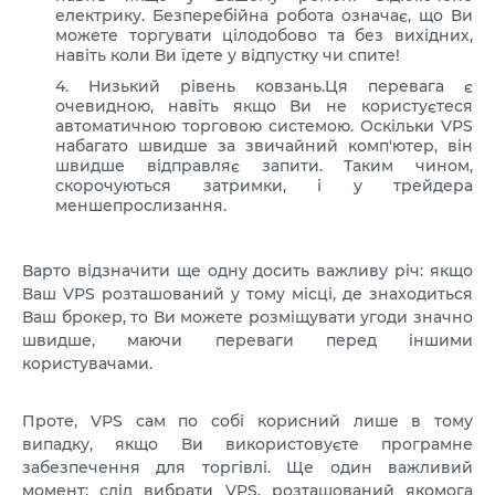
електрику. Безперебійна робота означає, що Ви
можете торгувати цілодобово та без вихідних,
навіть коли Ви їдете у відпустку чи спите!
Низький рівень ковзань.Ця перевага є
очевидною, навіть якщо Ви не користуєтеся
автоматичною торговою системою. Оскільки VPS
набагато швидше за звичайний комп'ютер, він
швидше відправляє запити. Таким чином,
скорочуються затримки, і у трейдера
меншепрослизання.
Варто відзначити ще одну досить важливу річ: якщо
Ваш VPS розташований у тому місці, де знаходиться
Ваш брокер, то Ви можете розміщувати угоди значно
швидше, маючи переваги перед іншими
користувачами.
Проте, VPS сам по собі корисний лише в тому
випадку, якщо Ви використовуєте програмне
забезпечення для торгівлі. Ще один важливий
момент: слід вибрати VPS, розташований якомога