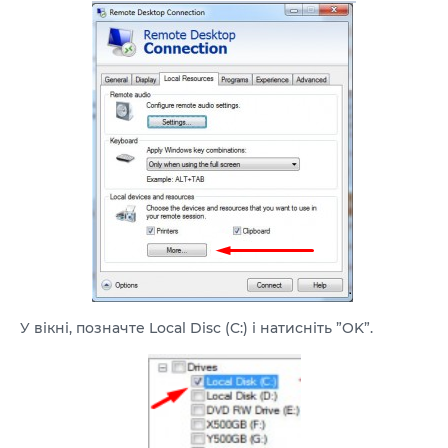
У вікні, позначте Local Disc (C:) і натисніть ”OK”.