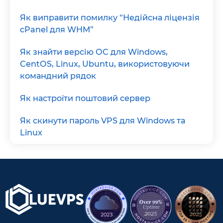
Як виправити помилку “Недійсна ліцензія
cPanel для WHM”
Як знайти версію ОС для Windows,
CentOS, Linux, Ubuntu, використовуючи
командний рядок
Як настроїти поштовий сервер
Як скинути пароль VPS для Windows та
Linux