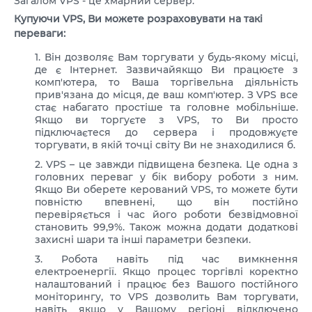
Загалом VPS - це хмарний сервер.
Купуючи VPS, Ви можете розраховувати на такі
переваги:
Він дозволяє Вам торгувати у будь-якому місці,
де є Інтернет. Зазвичайякщо Ви працюєте з
комп'ютера, то Ваша торгівельна діяльність
прив'язана до місця, де ваш комп'ютер. З VPS все
стає набагато простіше та головне мобільніше.
Якщо ви торгуєте з VPS, то Ви просто
підключаєтеся до сервера і продовжуєте
торгувати, в якій точці світу Ви не знаходилися б.
VPS – це завжди підвищена безпека. Це одна з
головних переваг у бік вибору роботи з ним.
Якщо Ви оберете керований VPS, то можете бути
повністю впевнені, що він постійно
перевіряється і час його роботи безвідмовної
становить 99,9%. Також можна додати додаткові
захисні шари та інші параметри безпеки.
Робота навіть під час вимкнення
електроенергії. Якщо процес торгівлі коректно
налаштований і працює без Вашого постійного
моніторингу, то VPS дозволить Вам торгувати,
навіть якщо у Вашому регіоні відключено