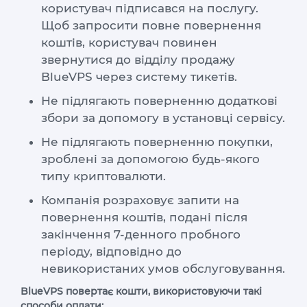
VPS ДЮСЕЛЬДОРФ
користувач підписався на послугу.
Щоб запросити повне повернення
VPS ОАЕ
коштів, користувач повинен
VPS ФРАНЦІЯ
звернутися до відділу продажу
BlueVPS через систему тикетів.
VPS БОЛГАРІЯ
Не підлягають поверненню додаткові
збори за допомогу в установці сервісу.
VPS КАНАДА
Не підлягають поверненню покупки,
VPS ПОЛЬЩА
зроблені за допомогою будь-якого
типу криптовалюти.
Компанія розраховує запити на
повернення коштів, подані після
закінчення 7-денного пробного
періоду, відповідно до
невикористаних умов обслуговування.
BlueVPS повертає кошти, використовуючи такі
способи оплати: