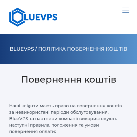
BLUEVPS
/
ПОЛІТИКА ПОВЕРНЕННЯ КОШТІВ
VPS ВЕЛИКОБРИТАНІЯ
Повернення коштів
VPS ШВЕЦІЯ
СЕРВЕРИ >
VPS ГОНКОНГ
НІДЕРЛАНДИ
VPS КІПР
Наші клієнти мають право на повернення коштів
ПОЛЬЩА
за невикористані періоди обслуговування.
VPS США >
BlueVPS та партнери компанії використовують
ЕСТОНІЯ
наступні правила, положення та умови
VPS ЛОС АНДЖЕЛЕС
КІПР
повернення оплати: