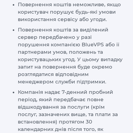
VPS АТЛАНТА
Повернення коштів неможливе, якщо
ШВЕЦІЯ
UA
користувач порушує будь-які умови
VPS АШБЕРН
ГОНКОНГ
використання сервісу або угоди.
VPS ІЗРАЇЛЬ
10 GBPS VPS
Повернення коштів за виділений
сервер передбачено у разі
VPS ЕСТОНІЯ
ВИСОКОПРОДУКТИВНИЙ VPS
порушення компанією BlueVPS або її
СЛУЖБА ПІДТРИМКИ
VPS АВСТРАЛІЯ
партнерами умов, положень та
користувацьких угод. У цьому випадку
КОЛОКЕЙШН
VPS СІНГАПУР
запит на повернення буде окремо
VPS TELEGRAM-БОТ
VPS ІТАЛІЯ
розглядатися відповідним
менеджером служби підтримки.
VPS ІСПАНІЯ
Компанія надає 7-денний пробний
VPS НІДЕРЛАНДИ
період, який передбачає повне
відшкодування за послуги (крім
VPS НІМЕЧЧИНА >
послуг, зазначених вище, та плати за
VPS ФРАНКФУРТ
встановлення) протягом 30
календарних днів після того, як