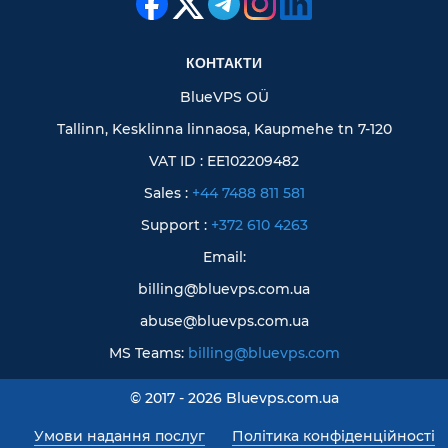
КОНТАКТИ
BlueVPS OÜ
Tallinn, Kesklinna linnaosa, Kaupmehe tn 7-120
VAT ID : EE102209482
Sales :
+44 7488 811 581
Support :
+372 610 4263
Email:
billing@bluevps.com.ua
abuse@bluevps.com.ua
MS Teams:
billing@bluevps.com
© 2017 - 2026 Bluevps.com.ua
Умови надання послуг
Політика конфіденційності