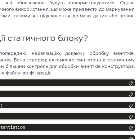
, які обов'язково будуть використовуватися. Однак
ичного використання, що може призвести до марнування
сами, такими як підключення до бази даних або великі
ії статичного блоку?
попередню ініціалізацію, додаючи обробку винятків,
вання. Вона створює екземпляр синглтона в статичному
чи більший контроль для обробки винятків конструктора,
я файлу конфігурації.
📋
📋
e;
📋
📋
stantiation
📋