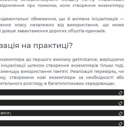
відомлення про помилки, коли створення екземпляру
ндаментальні обмеження, що й активна ініціалізація —
ження класу незалежно від використання, що може
 довше завантаження дорогих об'єктів-одинаків.
зація на практиці?
я екземпляра до першого виклику getInstance, вирішуючи
ніціалізації шляхом створення екземплярів тільки тоді,
 зменшує використання пам'яті. Реалізація перевіряє, чи
у, створюючи нові екземпляри за необхідності або
ретельного розгляду в багатопотокових середовищах.
📋
📋
tance;
📋
📋