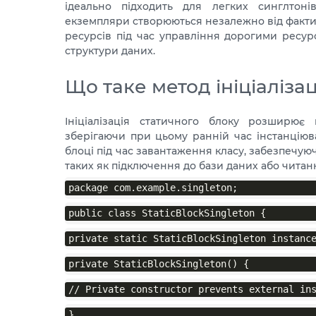
ідеально підходить для легких синглтонів
екземпляри створюються незалежно від факт
ресурсів під час управління дорогими ресур
структури даних.
Що таке метод ініціалізац
Ініціалізація статичного блоку розширює 
зберігаючи при цьому ранній час інстанцію
блоці під час завантаження класу, забезпечую
таких як підключення до бази даних або читанн
package com.example.singleton;
public class StaticBlockSingleton {
private static StaticBlockSingleton instanc
private StaticBlockSingleton() {
// Private constructor prevents external in
}