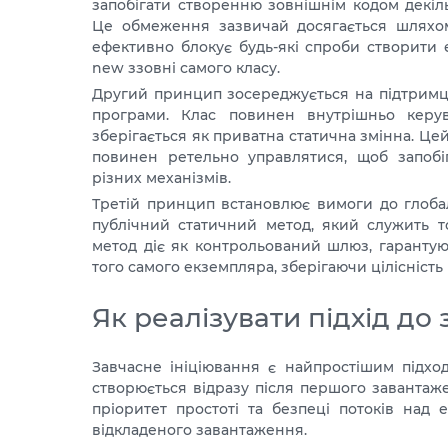
запобігати створенню зовнішнім кодом декіл
Це обмеження зазвичай досягається шляхом
ефективно блокує будь-які спроби створити
new ззовні самого класу.
Другий принцип зосереджується на підтримц
програми. Клас повинен внутрішньо керу
зберігається як приватна статична змінна. Ц
повинен ретельно управлятися, щоб запобі
різних механізмів.
Третій принцип встановлює вимоги до глобал
публічний статичний метод, який служить 
метод діє як контрольований шлюз, гарантую
того самого екземпляра, зберігаючи цілісність
Як реалізувати підхід до
Завчасне ініціювання є найпростішим підход
створюється відразу після першого завантаж
пріоритет простоті та безпеці потоків над
відкладеного завантаження.