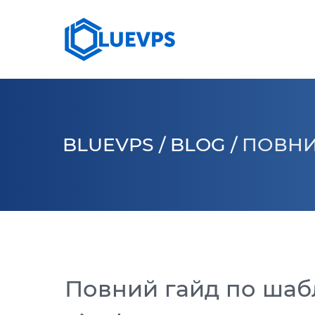
СЕРВЕРИ >
10 G
VPS ВЕЛИКОБРИТАНІЯ
КОЛОКЕЙШН
VPS 
VPS США >
BLUEVPS
/
BLOG
/
ПОВНИ
VPS СІНГАПУР
VPS НІМЕЧЧИНА >
VPS КАНАДА
Повний гайд по шаб