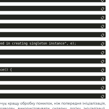
📋
📋
📋
📋
📋
red in creating singleton instance", e);
📋
📋
📋
nce() {
📋
📋
📋
📋
печує кращу обробку помилок, ніж попередня ініціалізація,
озволяє використовувати складну логіку ініціалізації,