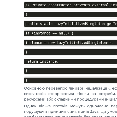
// Private constructor prevents external in
}
public static LazyInitializedSingleton getI
if (instance == null) {
instance = new LazyInitializedSingleton();
}
return instance;
}
}
Основною перевагою лінивої ініціалізації є е
синглтонів створюються тільки за потреби
ресурсами або складними процедурами ініціалі
Однак кілька потоків можуть одночасно пер
порушуючи принцип синглтонів Java. Ця умова