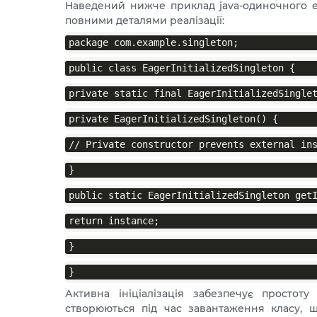
Наведений нижче приклад java-одиночного екз
повними деталями реалізації:
package com.example.singleton;
public class EagerInitializedSingleton {
private static final EagerInitializedSingle
private EagerInitializedSingleton() {
// Private constructor prevents external in
}
public static EagerInitializedSingleton get
return instance;
}
}
Активна ініціалізація забезпечує простоту
створюються під час завантаження класу, щ