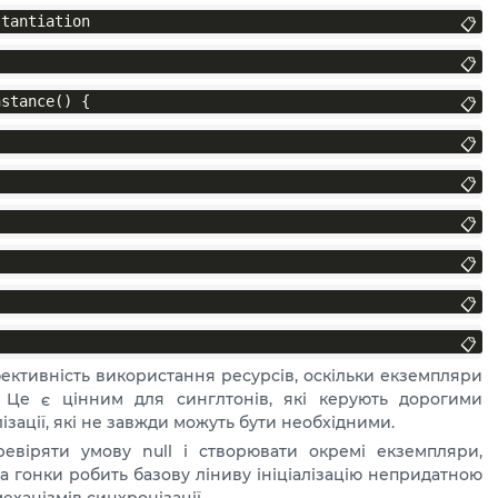
stantiation
📋
📋
nstance() {
📋
📋
📋
📋
📋
📋
📋
фективність використання ресурсів, оскільки екземпляри
. Це є цінним для синглтонів, які керують дорогими
зації, які не завжди можуть бути необхідними.
евіряти умову null і створювати окремі екземпляри,
 гонки робить базову ліниву ініціалізацію непридатною