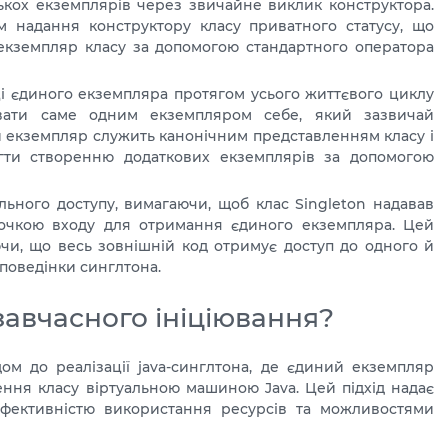
ькох екземплярів через звичайне виклик конструктора.
 надання конструктору класу приватного статусу, що
 екземпляр класу за допомогою стандартного оператора
і єдиного екземпляра протягом усього життєвого циклу
вати саме одним екземпляром себе, який зазвичай
ей екземпляр служить канонічним представленням класу і
гти створенню додаткових екземплярів за допомогою
ьного доступу, вимагаючи, щоб клас Singleton надавав
точкою входу для отримання єдиного екземпляра. Цей
чи, що весь зовнішній код отримує доступ до одного й
 поведінки синглтона.
 завчасного ініціювання?
ом до реалізації java-синглтона, де єдиний екземпляр
ення класу віртуальною машиною Java. Цей підхід надає
 ефективністю використання ресурсів та можливостями