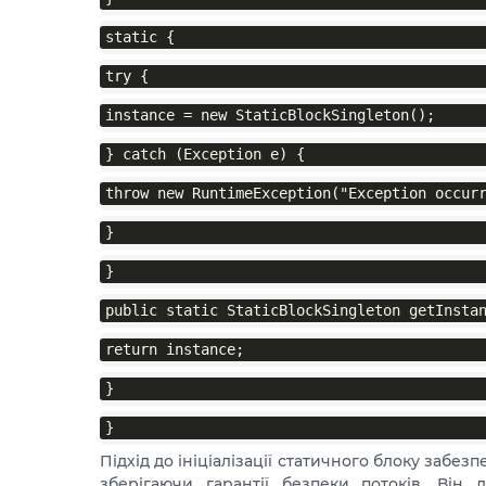
static {
try {
instance = new StaticBlockSingleton();
} catch (Exception e) {
throw new RuntimeException("Exception occur
}
}
public static StaticBlockSingleton getInsta
return instance;
}
}
Підхід до ініціалізації статичного блоку забез
зберігаючи гарантії безпеки потоків. Він д