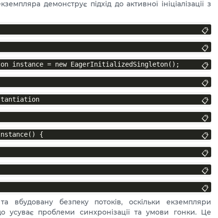
емпляра демонструє підхід до активної ініціалізації з
📋
📋
ton instance = new EagerInitializedSingleton();
📋
📋
stantiation
📋
📋
Instance() {
📋
📋
📋
📋
 та вбудовану безпеку потоків, оскільки екземпляри
о усуває проблеми синхронізації та умови гонки. Це