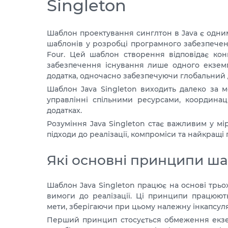
Singleton
Шаблон проектування синглтон в Java є одн
шаблонів у розробці програмного забезпечен
Four. Цей шаблон створення відповідає кон
забезпечення існування лише одного екземп
додатка, одночасно забезпечуючи глобальний 
Шаблон Java Singleton виходить далеко за м
управлінні спільними ресурсами, координаці
додатках.
Розуміння Java Singleton стає важливим у міру
підходи до реалізації, компроміси та найкращ
Які основні принципи ша
Шаблон Java Singleton працює на основі трьо
вимоги до реалізації. Ці принципи працюют
мети, зберігаючи при цьому належну інкапсул
Перший принцип стосується обмеження екзем