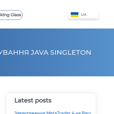
UA
king Glass
 VPS
СЛУЖБА ПІДТРИМКИ
VPS КІПР
VPS АВСТРАЛІЯ
ВАННЯ JAVA SINGLETON
VPS НІДЕРЛАНДИ
VPS БОЛГАРІЯ
Latest posts
Завантаження MetaTrader 4 на Ваш