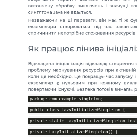
витончену обробку виключень і значущі по
синглтона Java не вдається.
Незважаючи на ці переваги, він має ті ж фу
екземпляри створюються під час заванта
спричинити непотрібне споживання ресурсів і
Як працює лінива ініціалі
Відкладена ініціалізація відкладає створенн
проблему марнування ресурсів при активній і
коли це необхідно. Це покращує час запуску і
екземпляр є нульовим при кожному виклик
повертаючи існуючі. Безпека потоків вимагає 
package com.example.singleton;
public class LazyInitializedSingleton {
private static LazyInitializedSingleton ins
private LazyInitializedSingleton() {