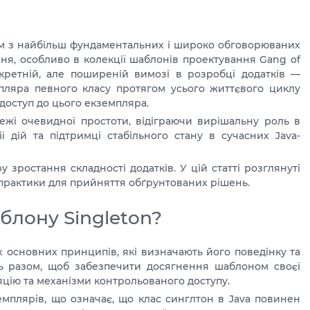
им з найбільш фундаментальних і широко обговорюваних
ня, особливо в колекції шаблонів проектування Gang of
кретній, але поширеній вимозі в розробці додатків —
ляра певного класу протягом усього життєвого циклу
доступ до цього екземпляра.
ежі очевидної простоти, відіграючи вирішальну роль в
ї дій та підтримці стабільного стану в сучасних Java-
 зростання складності додатків. У цій статті розглянуті
і практики для прийняття обґрунтованих рішень.
блону Singleton?
х основних принципів, які визначають його поведінку та
ь разом, щоб забезпечити досягнення шаблоном своєї
яцію та механізми контрольованого доступу.
плярів, що означає, що клас синглтон в Java повинен