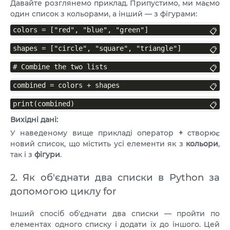
Давайте розглянемо приклад. Припустимо, ми маємо
один список з кольорами, а інший — з фігурами:
colors = ["red", "blue", "green"]
📋
shapes = ["circle", "square", "triangle"]
📋
# Combine the two lists
📋
combined = colors + shapes
📋
print(combined)
📋
Вихідні дані:
У наведеному вище прикладі оператор
+
створює
новий список, що містить усі елементи як з
кольори
,
так і з
фігури
.
2. Як об'єднати два списки в Python за
допомогою циклу for
Інший спосіб об'єднати два списки — пройти по
елементах одного списку і додати їх до іншого. Цей