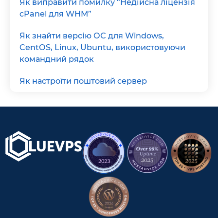
Як виправити помилку “Недійсна ліцензія
cPanel для WHM”
Як знайти версію ОС для Windows,
CentOS, Linux, Ubuntu, використовуючи
командний рядок
Як настроїти поштовий сервер