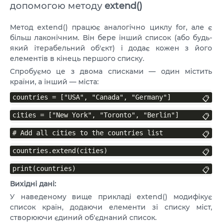
допомогою методу
extend()
Метод extend() працює аналогічно циклу for, але є
більш лаконічним. Він бере інший список (або будь-
який ітерабельний об'єкт) і додає кожен з його
елементів в кінець першого списку.
Спробуємо це з двома списками — один містить
країни, а інший — міста:
countries = ["USA", "Canada", "Germany"]
📋
cities = ["New York", "Toronto", "Berlin"]
📋
# Add all cities to the countries list
📋
countries.extend(cities)
📋
print(countries)
📋
Вихідні дані:
У наведеному вище прикладі extend() модифікує
список країн, додаючи елементи зі списку міст,
створюючи єдиний об'єднаний список.