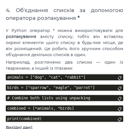
4. Об'єднання списків за допомогою
оператора розпакування
*
У Python оператор * можна використовувати для
розпакування
вмісту списку, тобто він вставляє
окремі елементи цього списку в будь-яке місце, де
він розміщений. Це робить його зручним способом
об'єднання декількох списків в один.
Наприклад, розглянемо два списки — один із
тваринами, а інший із птахами:
animals = ["dog", "cat", "rabbit"]
📋
birds = ["sparrow", "eagle", "parrot"]
📋
# Combine both lists using unpacking
📋
combined = [*animals, *birds]
📋
print(combined)
📋
Вихідні дані: