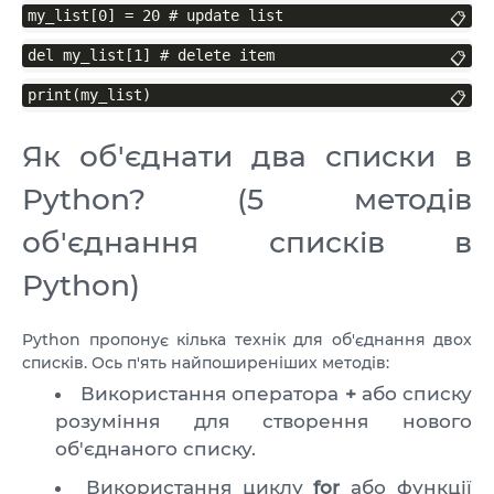
VPS ДЮСЕЛЬДОРФ
my_list[0] = 20 # update list
📋
VPS ОАЕ
del my_list[1] # delete item
📋
VPS ФРАНЦІЯ
print(my_list)
📋
VPS БОЛГАРІЯ
Як об'єднати два списки в
Python? (5 методів
VPS КАНАДА
об'єднання списків в
VPS ПОЛЬЩА
Python)
Python пропонує кілька технік для об'єднання двох
списків. Ось п'ять найпоширеніших методів:
Використання оператора
+
або списку
розуміння для створення нового
об'єднаного списку.
Використання циклу
for
або функції