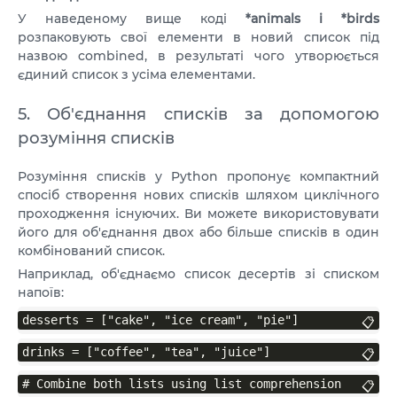
У наведеному вище коді
*animals і *birds
розпаковують свої елементи в новий список під
назвою combined, в результаті чого утворюється
єдиний список з усіма елементами.
5. Об'єднання списків за допомогою
розуміння списків
Розуміння списків у Python пропонує компактний
спосіб створення нових списків шляхом циклічного
проходження існуючих. Ви можете використовувати
його для об'єднання двох або більше списків в один
комбінований список.
Наприклад, об'єднаємо список десертів зі списком
напоїв:
desserts = ["cake", "ice cream", "pie"]
📋
drinks = ["coffee", "tea", "juice"]
📋
# Combine both lists using list comprehension
📋