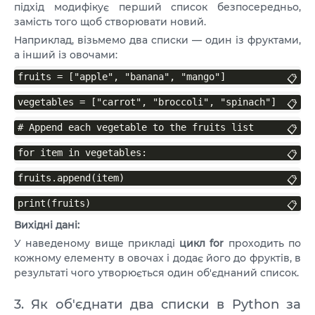
підхід модифікує перший список безпосередньо,
замість того щоб створювати новий.
Наприклад, візьмемо два списки — один із фруктами,
а інший із овочами:
fruits = ["apple", "banana", "mango"]
📋
vegetables = ["carrot", "broccoli", "spinach"]
📋
# Append each vegetable to the fruits list
📋
for item in vegetables:
📋
fruits.append(item)
📋
print(fruits)
📋
Вихідні дані:
У наведеному вище прикладі
цикл for
проходить по
кожному елементу в овочах і додає його до фруктів, в
результаті чого утворюється один об'єднаний список.
3. Як об'єднати два списки в Python за