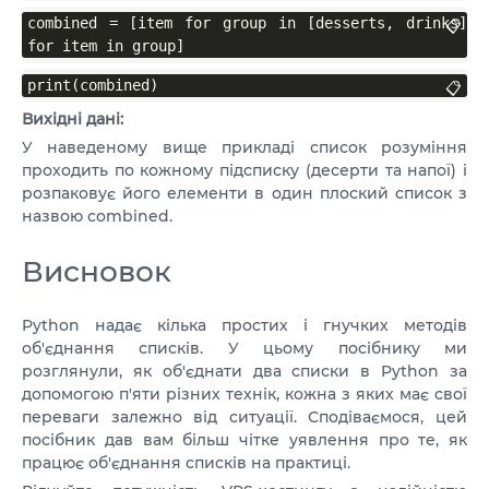
combined = [item for group in [desserts, drinks] 
📋
for item in group]
print(combined)
📋
Вихідні дані:
У наведеному вище прикладі список розуміння
проходить по кожному підсписку (десерти та напої) і
розпаковує його елементи в один плоский список з
назвою combined.
Висновок
Python надає кілька простих і гнучких методів
об'єднання списків. У цьому посібнику ми
розглянули, як об'єднати два списки в Python за
допомогою п'яти різних технік, кожна з яких має свої
переваги залежно від ситуації. Сподіваємося, цей
посібник дав вам більш чітке уявлення про те, як
працює об'єднання списків на практиці.