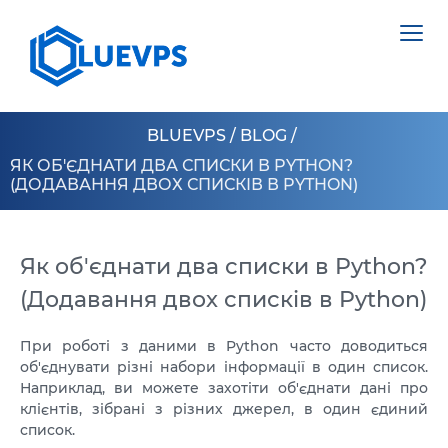
BLUEVPS
/
BLOG
/
ЯК ОБ'ЄДНАТИ ДВА СПИСКИ В PYTHON?
(ДОДАВАННЯ ДВОХ СПИСКІВ В PYTHON)
VPS ВЕЛИКОБРИТАНІЯ
VPS ШВЕЦІЯ
Як об'єднати два списки в Python?
СЕРВЕРИ >
(Додавання двох списків в Python)
VPS ГОНКОНГ
НІДЕРЛАНДИ
VPS КІПР
При роботі з даними в Python часто доводиться
ПОЛЬЩА
об'єднувати різні набори інформації в один список.
VPS США >
Наприклад, ви можете захотіти об'єднати дані про
ЕСТОНІЯ
клієнтів, зібрані з різних джерел, в один єдиний
VPS ЛОС АНДЖЕЛЕС
КІПР
список.