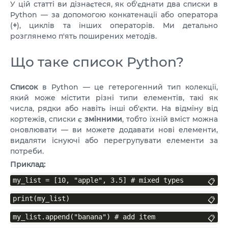
У цій статті ви дізнаєтеся, як об'єднати два списки в
VPS АТЛАНТА
ШВЕЦІЯ
UA
Python — за допомогою конкатенації або оператора
VPS АШБЕРН
(
+
), циклів та інших операторів. Ми детально
ГОНКОНГ
розглянемо п'ять поширених методів.
VPS ІЗРАЇЛЬ
10 GBPS VPS
Що таке список Python?
VPS ЕСТОНІЯ
ВИСОКОПРОДУКТИВНИЙ VPS
СЛУЖБА ПІДТРИМКИ
VPS АВСТРАЛІЯ
Список
в Python — це гетерогенний тип колекції,
який може містити різні типи елементів, такі як
КОЛОКЕЙШН
VPS СІНГАПУР
числа, рядки або навіть інші об'єкти. На відміну від
кортежів, списки є
змінними
, тобто їхній вміст можна
VPS TELEGRAM-БОТ
VPS ІТАЛІЯ
оновлювати — ви можете додавати нові елементи,
видаляти існуючі або перегрупувати елементи за
VPS ІСПАНІЯ
потреби.
Приклад:
VPS НІДЕРЛАНДИ
my_list = [10, "apple", 3.5] # mixed types
📋
VPS НІМЕЧЧИНА >
print(my_list)
📋
VPS ФРАНКФУРТ
my_list.append("banana") # add item
📋