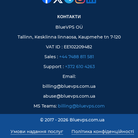
КОНТАКТИ
BlueVPS OÜ
Tallinn, Kesklinna linnaosa, Kaupmehe tn 7-120
VAT ID : EE102209482
Sales :
+44 7488 811 581
Support :
+372 610 4263
Email:
billing@bluevps.com.ua
abuse@bluevps.com.ua
MS Teams:
billing@bluevps.com
© 2017 - 2026 Bluevps.com.ua
Умови надання послуг
Політика конфіденційності