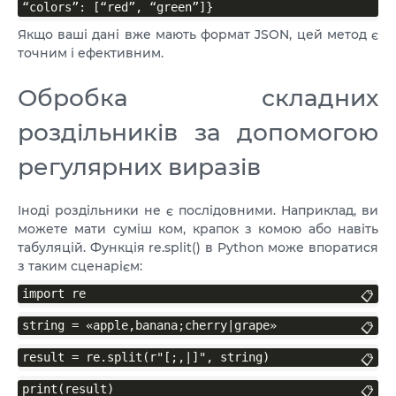
“colors”: [“red”, “green”]}
Якщо ваші дані вже мають формат JSON, цей метод є
точним і ефективним.
Обробка складних
роздільників за допомогою
регулярних виразів
Іноді роздільники не є послідовними. Наприклад, ви
можете мати суміш ком, крапок з комою або навіть
табуляцій. Функція re.split() в Python може впоратися
з таким сценарієм:
import re
📋
string = «apple,banana;cherry|grape»
📋
result = re.split(r"[;,|]", string)
📋
print(result)
📋