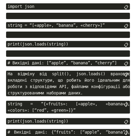
import json
📋
string = “[«apple», “banana”, «cherry»]”
📋
print(json.loads(string))
📋
# Вихідні дані: [“apple”, “banana”, “cherry”]
📋
На відміну від split(), json.loads() враховує 
📋
вкладені структури, що робить його ідеальним для 
роботи з відповідями API, файлами конфігурації або 
структурованими наборами даних.
string = “{«fruits»: [«apple», «banana»], 
📋
«colors»: [“red”, «green»]}”
print(json.loads(string))
📋
# Вихідні дані: {“fruits”: [“apple”, “banana”], 
📋