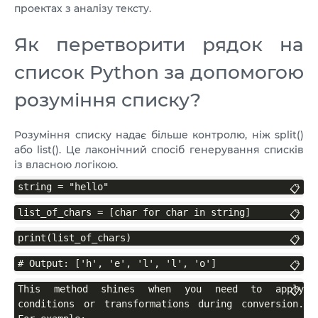
проектах з аналізу тексту.
Як перетворити рядок на
список Python за допомогою
розуміння списку?
Розуміння списку надає більше контролю, ніж split()
або list(). Це лаконічний спосіб генерування списків
із власною логікою.
string = "hello"
📋
list_of_chars = [char for char in string]
📋
print(list_of_chars)
📋
# Output: ['h', 'e', 'l', 'l', 'o']
📋
This method shines when you need to apply 
📋
conditions or transformations during conversion. 