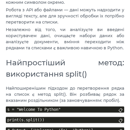
VPS ДЮСЕЛЬДОРФ
кожним символом окремо.
Робота з API або файлами — дані можуть надходити у
VPS ОАЕ
вигляді тексту, але для зручності обробки їх потрібно
перетворити на списки.
VPS ФРАНЦІЯ
Незалежно від того, чи аналізуєте ви введені
користувачем дані, очищаєте набори даних або
VPS БОЛГАРІЯ
аналізуєте документи, вміння переходити між
рядками та списками є важливою навичкою в Python.
VPS КАНАДА
Найпростіший метод:
VPS ПОЛЬЩА
використання split()
Найпоширенішим підходом до перетворення рядка
на список є метод split(). Він розбиває рядок за
вказаним роздільником (за замовчуванням: пробіл).
s = "Welcome To Python"
📋
print(s.split())
📋