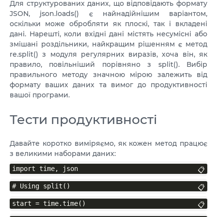
Для структурованих даних, що відповідають формату
JSON, json.loads() є найнадійнішим варіантом,
оскільки може обробляти як плоскі, так і вкладені
дані. Нарешті, коли вхідні дані містять несумісні або
змішані роздільники, найкращим рішенням є метод
re.split() з модуля регулярних виразів, хоча він, як
правило, повільніший порівняно з split(). Вибір
правильного методу значною мірою залежить від
формату ваших даних та вимог до продуктивності
вашої програми.
Тести продуктивності
Давайте коротко виміряємо, як кожен метод працює
з великими наборами даних:
import time, json
📋
# Using split()
📋
start = time.time()
📋