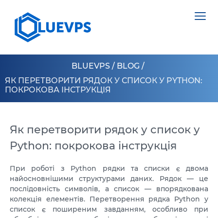
BLUEVPS
/
BLOG
/
ЯК ПЕРЕТВОРИТИ РЯДОК У СПИСОК У PYTHON:
ПОКРОКОВА ІНСТРУКЦІЯ
VPS ВЕЛИКОБРИТАНІЯ
VPS ШВЕЦІЯ
Як перетворити рядок у список у
СЕРВЕРИ >
Python: покрокова інструкція
VPS ГОНКОНГ
НІДЕРЛАНДИ
VPS КІПР
При роботі з Python рядки та списки є двома
ПОЛЬЩА
найосновнішими структурами даних. Рядок — це
VPS США >
послідовність символів, а список — впорядкована
ЕСТОНІЯ
колекція елементів. Перетворення рядка Python у
VPS ЛОС АНДЖЕЛЕС
КІПР
список є поширеним завданням, особливо при