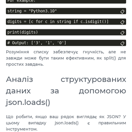
For example:
string = "Python3.10"
📋
digits = [c for c in string if c.isdigit()]
📋
print(digits)
📋
# Output: ['3', '1', '0']
📋
Розуміння списку забезпечує гнучкість, але не
завжди може бути таким ефективним, як split() для
простих завдань.
Аналіз структурованих
даних за допомогою
json.loads()
Що робити, якщо ваш рядок виглядає як JSON? У
цьому випадку json.loads() є правильним
інструментом.