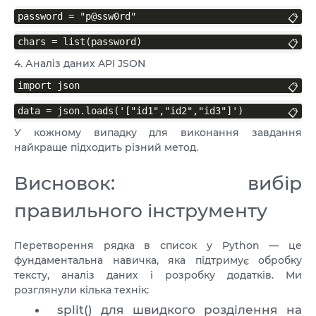
password = "p@ssw0rd"
📋
chars = list(password)
📋
4. Аналіз даних API JSON
import json
📋
data = json.loads('["id1","id2","id3"]')
📋
У кожному випадку для виконання завдання
найкраще підходить різний метод.
Висновок: вибір
правильного інструменту
Перетворення рядка в список у Python — це
фундаментальна навичка, яка підтримує обробку
тексту, аналіз даних і розробку додатків. Ми
розглянули кілька технік:
split() для швидкого розділення на