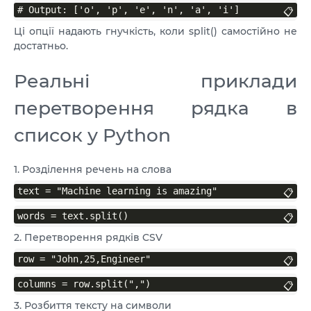
# Output: ['o', 'p', 'e', 'n', 'a', 'i']
📋
Ці опції надають гнучкість, коли split() самостійно не
достатньо.
Реальні приклади
перетворення рядка в
список у Python
1. Розділення речень на слова
text = "Machine learning is amazing"
📋
words = text.split()
📋
2. Перетворення рядків CSV
row = "John,25,Engineer"
📋
columns = row.split(",")
📋
3. Розбиття тексту на символи