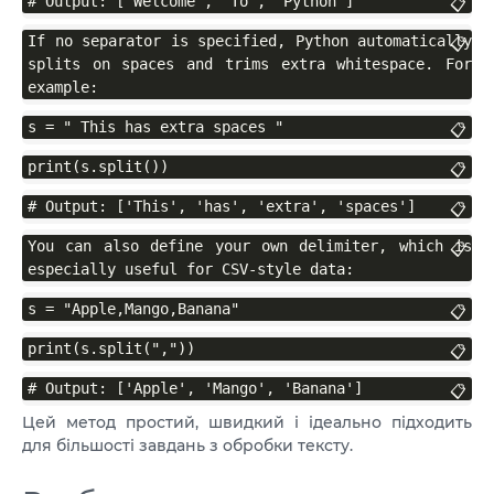
# Output: ['Welcome', 'To', 'Python']
📋
If no separator is specified, Python automatically 
📋
splits on spaces and trims extra whitespace. For 
example:
s = " This has extra spaces "
📋
print(s.split())
📋
# Output: ['This', 'has', 'extra', 'spaces']
📋
You can also define your own delimiter, which is 
📋
especially useful for CSV-style data:
s = "Apple,Mango,Banana"
📋
print(s.split(","))
📋
# Output: ['Apple', 'Mango', 'Banana']
📋
Цей метод простий, швидкий і ідеально підходить
для більшості завдань з обробки тексту.