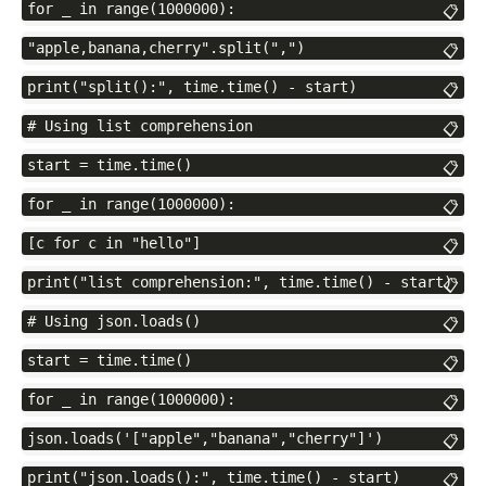
for _ in range(1000000):
📋
"apple,banana,cherry".split(",")
📋
print("split():", time.time() - start)
📋
# Using list comprehension
📋
start = time.time()
📋
for _ in range(1000000):
📋
[c for c in "hello"]
📋
print("list comprehension:", time.time() - start)
📋
# Using json.loads()
📋
start = time.time()
📋
for _ in range(1000000):
📋
json.loads('["apple","banana","cherry"]')
📋
print("json.loads():", time.time() - start)
📋