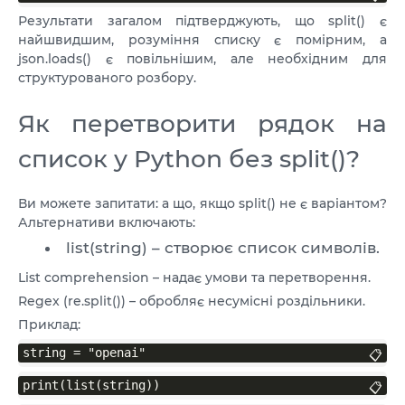
Результати загалом підтверджують, що split() є
найшвидшим, розуміння списку є помірним, а
json.loads() є повільнішим, але необхідним для
структурованого розбору.
Як перетворити рядок на
список у Python без split()?
Ви можете запитати: а що, якщо split() не є варіантом?
Альтернативи включають:
list(string) – створює список символів.
List comprehension – надає умови та перетворення.
Regex (re.split()) – обробляє несумісні роздільники.
Приклад:
string = "openai"
📋
print(list(string))
📋