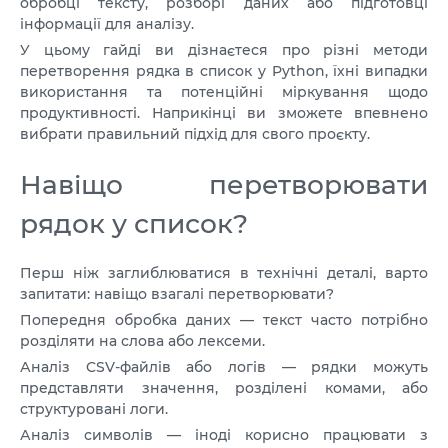
обробці тексту, розборі даних або підготовці
VPS АТЛАНТА
ШВЕЦІЯ
інформації для аналізу.
UA
VPS АШБЕРН
У цьому гайді ви дізнаєтеся про різні методи
ГОНКОНГ
перетворення рядка в список у Python, їхні випадки
VPS ІЗРАЇЛЬ
використання та потенційні міркування щодо
10 GBPS VPS
продуктивності. Наприкінці ви зможете впевнено
VPS ЕСТОНІЯ
ВИСОКОПРОДУКТИВНИЙ VPS
вибрати правильний підхід для свого проєкту.
СЛУЖБА ПІДТРИМКИ
VPS АВСТРАЛІЯ
Навіщо перетворювати
КОЛОКЕЙШН
VPS СІНГАПУР
рядок у список?
VPS TELEGRAM-БОТ
VPS ІТАЛІЯ
Перш ніж заглиблюватися в технічні деталі, варто
VPS ІСПАНІЯ
запитати: навіщо взагалі перетворювати?
Попередня обробка даних — текст часто потрібно
VPS НІДЕРЛАНДИ
розділяти на слова або лексеми.
Аналіз CSV-файлів або логів — рядки можуть
VPS НІМЕЧЧИНА >
представляти значення, розділені комами, або
VPS ФРАНКФУРТ
структуровані логи.
Аналіз символів — іноді корисно працювати з