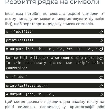
Розбиття рядка на символи
Іноді вам потрібні не слова, а окремі символи. У
цьому випадку ви можете використовувати функцію
list(), щоб перетворити рядок у список символів.
s = "abc$#123"
📋
print(list(s))
📋
# Output: ['a', 'b', 'c', '$', '#', '1', '2', '3']
📋
Notice that whitespace also counts as a character. 
📋
To trim unnecessary spaces, use strip() before 
conversion:
s = " abc "
📋
print(list(s.strip()))
📋
# Output: ['a', 'b', 'c']
📋
Цей метод ідеально підходить для аналізу тексту на
рівні символів, наприклад у криптографії або