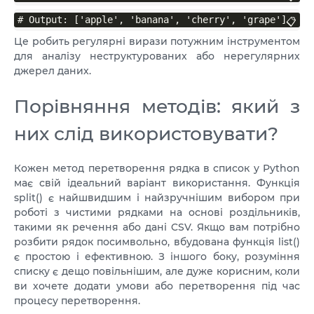
# Output: ['apple', 'banana', 'cherry', 'grape']
📋
Це робить регулярні вирази потужним інструментом
для аналізу неструктурованих або нерегулярних
джерел даних.
Порівняння методів: який з
них слід використовувати?
Кожен метод перетворення рядка в список у Python
має свій ідеальний варіант використання. Функція
split() є найшвидшим і найзручнішим вибором при
роботі з чистими рядками на основі роздільників,
такими як речення або дані CSV. Якщо вам потрібно
розбити рядок посимвольно, вбудована функція list()
є простою і ефективною. З іншого боку, розуміння
списку є дещо повільнішим, але дуже корисним, коли
ви хочете додати умови або перетворення під час
процесу перетворення.