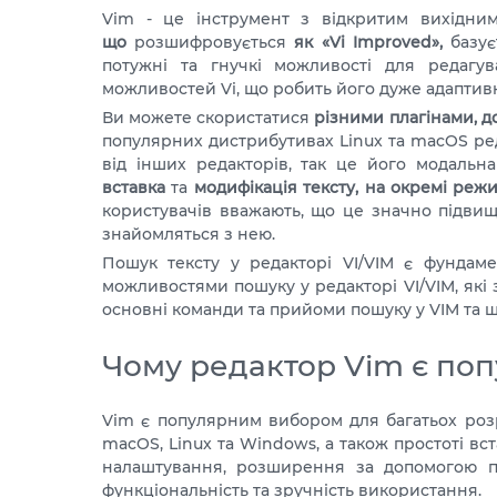
Vim - це інструмент з відкритим вихідни
що
розшифровується
як «Vi Improved»,
базує
потужні та гнучкі можливості для редагу
можливостей Vi, що робить його дуже адаптив
Ви можете скористатися
різними плагінами, 
популярних дистрибутивах Linux та macOS ре
від інших редакторів, так це його модальна 
вставка
та
модифікація тексту, на окремі реж
користувачів вважають, що це значно підвищу
знайомляться з нею.
Пошук тексту у редакторі VI/VIM є фундаме
можливостями пошуку у редакторі VI/VIM, які 
основні команди та прийоми пошуку у VIM та ш
Чому редактор Vim є по
Vim є популярним вибором для багатьох розр
macOS, Linux та Windows, а також простоті вст
налаштування, розширення за допомогою пл
функціональність та зручність використання.