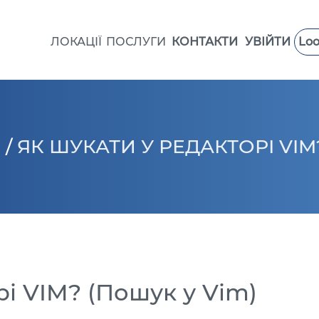
ЛОКАЦІЇ
ПОСЛУГИ
КОНТАКТИ
УВІЙТИ
Loo
BPS VPS
ВИСОКОПРОДУКТИВНИЙ
VPS ШВЕЦІЯ
VPS ГОНКОНГ
TELEGRAM-БОТ
VPS ІЗРАЇЛЬ
VPS ЕСТОНІЯ
G
/
ЯК ШУКАТИ У РЕДАКТОРІ VIM
VPS ІТАЛІЯ
VPS ІСПАНІЯ
VPS ОАЕ
VPS ФРАНЦІЯ
VPS ПОЛЬЩА
рі VIM? (Пошук у Vim)