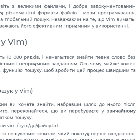
віть з великими файлами, і добре задокументованим
мує різноманітні формати файлів і мови програмування,
 та глобальний пошук. Незважаючи на те, що Vim вимагає
 вважають його ефективним і приємним у використанні.
у Vim)
ть 10 000 рядків, і намагаєтеся знайти певне слово без
містким і неприємним завданням. Ось чому майже кожен
ує функцію пошуку, щоб зробити цей процес швидшим та
ошук у Vim)
кий ви хочете знайти, набравши шлях до нього після
ито, переконайтеся, що ви перебуваєте у
звичайному
атком пошуку.
и vim /путь/до/файлу.txt.
к за пошуковим запитом, який показує перше входження.