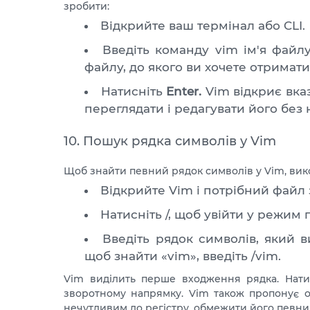
зробити:
Відкрийте ваш термінал або CLI.
Введіть команду vim ім'я файлу
файлу, до якого ви хочете отримати
Натисніть
Enter.
Vim відкриє вка
переглядати і редагувати його без 
10. Пошук рядка символів у Vim
Щоб знайти певний рядок символів у Vim, викон
Відкрийте Vim і потрібний файл 
Натисніть /, щоб увійти у режим 
Введіть рядок символів, який ви
щоб знайти «vim», введіть /vim.
Vim виділить перше входження рядка. Натис
зворотному напрямку. Vim також пропонує о
нечутливим до регістру, обмежити його певни