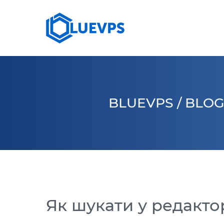
СЕРВЕРИ >
10 G
VPS ВЕЛИКОБРИТАНІЯ
КОЛОКЕЙШН
VPS 
VPS США >
BLUEVPS
/
BLO
VPS СІНГАПУР
VPS НІМЕЧЧИНА >
VPS КАНАДА
Як шукати у редакто