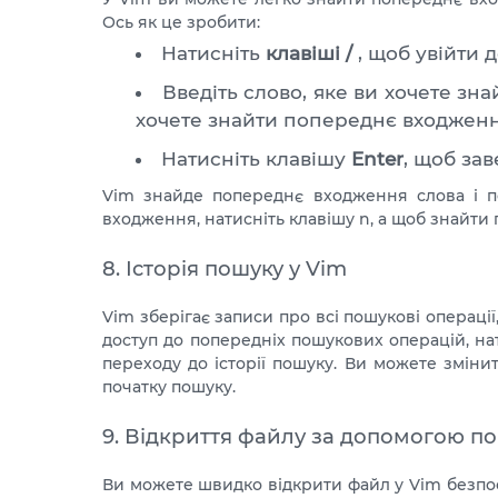
Ось як це зробити:
Натисніть
клавіші /
, щоб увійти 
Введіть слово, яке ви хочете зн
хочете знайти попереднє входження 
Натисніть клавішу
Enter
, щоб за
Vim знайде попереднє входження слова і п
входження, натисніть клавішу n, а щоб знайти
8. Історія пошуку у Vim
Vim зберігає записи про всі пошукові операції
доступ до попередніх пошукових операцій, на
переходу до історії пошуку. Ви можете змін
початку пошуку.
9. Відкриття файлу за допомогою по
Ви можете швидко відкрити файл у Vim безпос