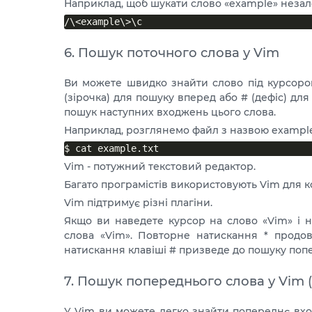
Наприклад, щоб шукати слово «example» незал
6. Пошук поточного слова у Vim
Ви можете швидко знайти слово під курсоро
(зірочка) для пошуку вперед або # (дефіс) д
пошук наступних входжень цього слова.
Наприклад, розглянемо файл з назвою example.
Vim - потужний текстовий редактор.
Багато програмістів використовують Vim для к
Vim підтримує різні плагіни.
Якщо ви наведете курсор на слово «Vim» і 
слова «Vim». Повторне натискання * продов
натискання клавіші # призведе до пошуку поп
7. Пошук попереднього слова у Vim 
У Vim ви можете легко знайти попереднє вхо