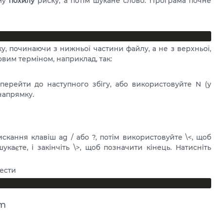
яму
похилу
риску, а потім шукане слово. Програма почне
, починаючи з нижньої частини файлу, а не з верхньої,
вим терміном, наприклад, так:
перейти до наступного збігу, або використовуйте N (у
напрямку.
скання клавіш ag / або ?, потім використовуйте \<, щоб
укаєте, і закінчіть \>, щоб позначити кінець. Натисніть
вести
im