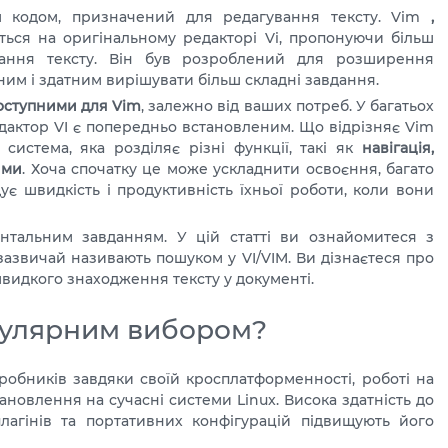
м кодом, призначений для редагування тексту. Vim
,
ться на оригінальному редакторі Vi, пропонуючи більш
вання тексту. Він був розроблений для розширення
ним і здатним вирішувати більш складні завдання.
доступними для Vim
, залежно від ваших потреб. У багатьох
дактор VI є попередньо встановленим. Що відрізняє Vim
система, яка розділяє різні функції, такі як
навігація,
ими
. Хоча спочатку це може ускладнити освоєння, багато
є швидкість і продуктивність їхньої роботи, коли вони
нтальним завданням. У цій статті ви ознайомитеся з
зазвичай називають пошуком у VI/VIM. Ви дізнаєтеся про
видкого знаходження тексту у документі.
пулярним вибором?
обників завдяки своїй кросплатформенності, роботі на
ановлення на сучасні системи Linux. Висока здатність до
агінів та портативних конфігурацій підвищують його