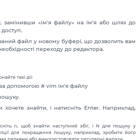
, замінивши «ім'я файлу» на ім'я або шлях до
 доступ.
заний файл у новому буфері, що дозволить вам
необхідності переходу до редактора.
айте такі дії:
за допомогою # vim ім'я файлу
пошуку.
 хочете знайти, і натисніть Enter. Наприклад,
ніть n, щоб знайти наступний збіг, і N для пошуку у
пції для покращення пошуку, наприклад, зробити його
ми рядками або використовувати регулярні вирази.