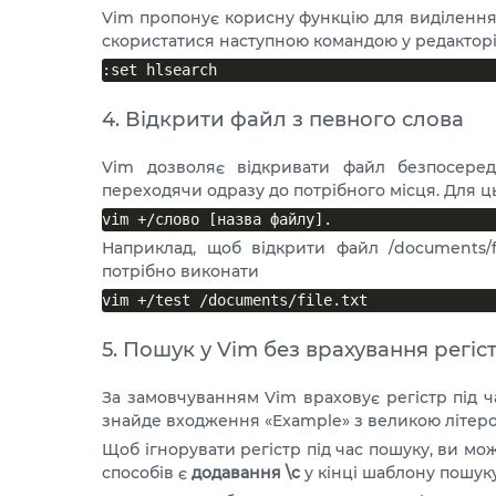
Vim пропонує корисну функцію для виділення р
скористатися наступною командою у редакторі
4. Відкрити файл з певного слова
Vim дозволяє відкривати файл безпосеред
переходячи одразу до потрібного місця. Для 
Наприклад, щоб відкрити файл /documents/f
потрібно виконати
5. Пошук у Vim без врахування регіс
За замовчуванням Vim враховує регістр під ч
знайде входження «Example» з великою літеро
Щоб ігнорувати регістр під час пошуку, ви м
способів є
додавання \c
у кінці шаблону пошуку