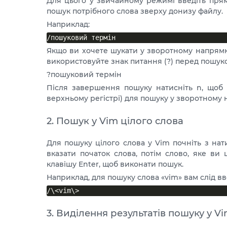
Для цього у звичайному режимі введіть пр
пошук потрібного слова зверху донизу файлу.
Наприклад:
Якщо ви хочете шукати у зворотному напрямку
використовуйте знак питання (?) перед пошуко
?пошуковий термін
Після завершення пошуку натисніть n, щоб 
верхньому регістрі) для пошуку у зворотному 
2. Пошук у Vim цілого слова
Для пошуку цілого слова у Vim почніть з нати
вказати початок слова, потім слово, яке ви ш
клавішу Enter, щоб виконати пошук.
Наприклад, для пошуку слова «vim» вам слід в
3. Виділення результатів пошуку у V