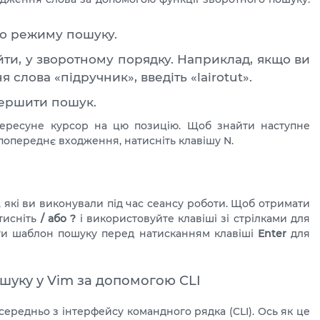
до режиму пошуку.
айти, у зворотному порядку. Наприклад, якщо ви
слова «підручник», введіть «lairotut».
вершити пошук.
ересуне курсор на цю позицію. Щоб знайти наступне
 попереднє входження, натисніть клавішу N.
, які ви виконували під час сеансу роботи. Щоб отримати
тисніть
/ або ?
і використовуйте клавіші зі стрілками для
ити шаблон пошуку перед натисканням клавіші
Enter
для
шуку у Vim за допомогою CLI
ередньо з інтерфейсу командного рядка (CLI). Ось як це