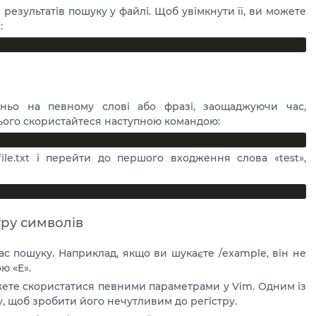
езультатів пошуку у файлі. Щоб увімкнути її, ви можете
:
ньо на певному слові або фразі, заощаджуючи час,
цього скористайтеся наступною командою:
ile.txt і перейти до першого входження слова «test»,
тру символів
ас пошуку. Наприклад, якщо ви шукаєте /example, він не
ю «E».
ожете скористатися певними параметрами у Vim. Одним із
, щоб зробити його нечутливим до регістру.