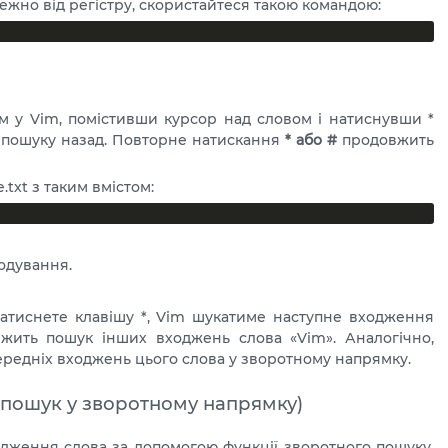
ежно від регістру, скористайтеся такою командою:
м у Vim, помістивши курсор над словом і натиснувши *
ля пошуку назад. Повторне натискання
* або #
продовжить
txt з таким вмістом:
одування.
натиснете клавішу *, Vim шукатиме наступне входження
жить пошук інших входжень слова «Vim». Аналогічно,
ередніх входжень цього слова у зворотному напрямку.
(пошук у зворотному напрямку)
дження слова за допомогою функції зворотного пошуку.