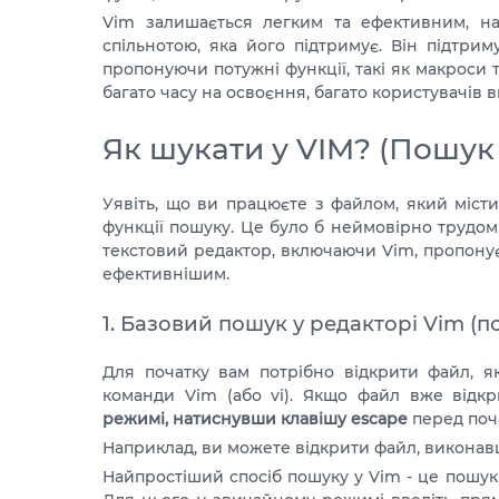
Vim залишається легким та ефективним, на
спільнотою, яка його підтримує. Він підтри
пропонуючи потужні функції, такі як макроси
багато часу на освоєння, багато користувачів
Як шукати у VIM? (Пошук 
Уявіть, що ви працюєте з файлом, який місти
функції пошуку. Це було б неймовірно трудо
текстовий редактор, включаючи Vim, пропон
ефективнішим.
1. Базовий пошук у редакторі Vim (п
Для початку вам потрібно відкрити файл, я
команди Vim (або vi). Якщо файл вже відкр
режимі, натиснувши клавішу escape
перед поч
Наприклад, ви можете відкрити файл, виконавш
Найпростіший спосіб пошуку у Vim - це пошу