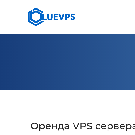
СЕРВЕРИ >
10 G
VPS ВЕЛИКОБРИТАНІЯ
КОЛОКЕЙШН
VPS 
VPS США >
VPS СІНГАПУР
VPS НІМЕЧЧИНА >
VPS КАНАДА
Оренда VPS сервера