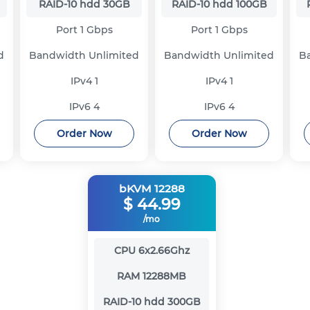
RAID-10 hdd
30GB
RAID-10 hdd
100GB
Port
1 Gbps
Port
1 Gbps
d
Bandwidth
Unlimited
Bandwidth
Unlimited
B
IPv4
1
IPv4
1
IPv6
4
IPv6
4
Order Now
Order Now
bKVM 12288
$
44.99
/mo
CPU
6x2.66Ghz
RAM
12288MB
RAID-10 hdd
300GB