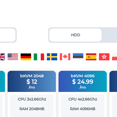
HDD
bKVM 2048
bKVM 4096
$
12
$
24.99
/mo
/mo
CPU
3x2.66Ghz
CPU
4x2.66Ghz
RAM
2048MB
RAM
4096MB