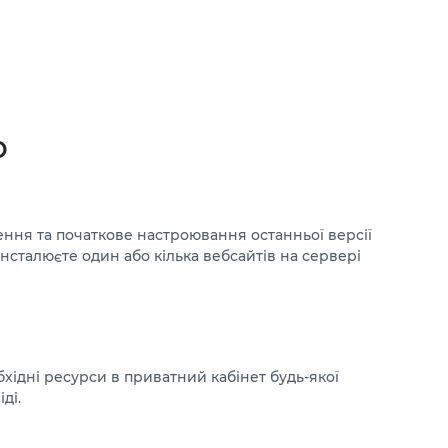
p
ення та початкове настроювання останньої версії
нсталюєте один або кілька вебсайтів на сервері
хідні ресурси в приватний кабінет будь-якої
ді.