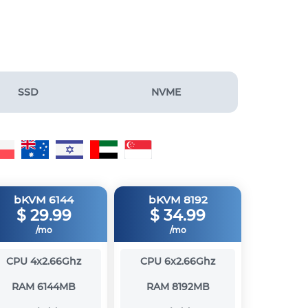
SSD
NVME
bKVM 6144
bKVM 8192
$
29.99
$
34.99
/mo
/mo
CPU
4x2.66Ghz
CPU
6x2.66Ghz
RAM
6144MB
RAM
8192MB