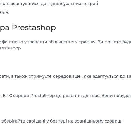
ість адаптуватися до індивідуальних потреб
біт/с
ра Prestashop
ефективно управляти збільшенням трафіку. Ви можете будь
restashop
ати, а також отримуєте середовище , яке адаптується до в
, ВПС сервер PrestaShop це рішення для вас. Вони побудова
берігайте свої дані у безпеці на зовнішньому сховищі.