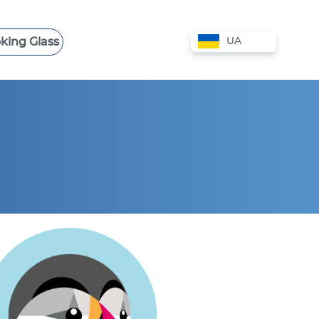
UA
king Glass
 VPS
СЛУЖБА ПІДТРИМКИ
VPS КІПР
VPS АВСТРАЛІЯ
VPS НІДЕРЛАНДИ
VPS БОЛГАРІЯ