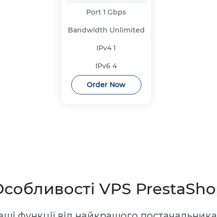
Port
1 Gbps
Bandwidth
Unlimited
IPv4
1
IPv6
4
Order Now
Особливості VPS PrestaSho
щі функції від найкращого постачальника 